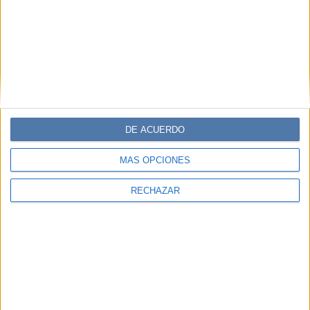
ENTREVISTA
21-06-2023 08:02
Dante Spinetta: “No pienso en el
género de las cosas, sino en el valor
que aportan”
DE ACUERDO
Después de haberse llevado el Premio Gardel, Dante
Spinetta presenta su nuevo disco y pone énfasis en el
MÁS OPCIONES
papel de la mujer en la industria, así como en la
importancia de aceptar los nuevos enfoques en el
RECHAZAR
mercado musical.
Por Juan Cruz Cabral Lodoli