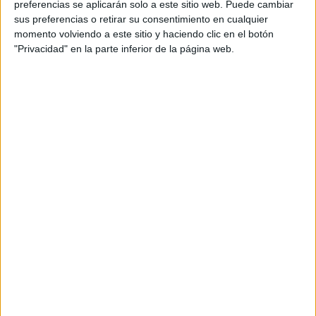
preferencias se aplicarán solo a este sitio web. Puede cambiar
sus preferencias o retirar su consentimiento en cualquier
NATURA PRESENTA
momento volviendo a este sitio y haciendo clic en el botón
SU VISIÓN 2025-
"Privacidad" en la parte inferior de la página web.
2050: QUÉ SIGNIFICA
PASAR DE LA
SOSTENIBILIDAD A
LA REGENERACIÓN
¿PELO JOVEN?: ESTO
DICEN LOS
EXPERTOS SOBRE EL
CUIDADO
CONOCÉ EL RITUAL
DE BELLEZA FACIAL
PARA DISMINUIR LAS
ARRUGAS