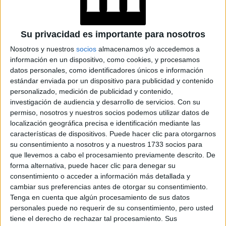
mayas es el resultado de un saber hacer único y tradicional
entre las mujeres mayas, transmitido de una generación a
Su privacidad es importante para nosotros
otra.
Nosotros y nuestros
socios
almacenamos y/o accedemos a
información en un dispositivo, como cookies, y procesamos
Pero hoy, estas abejas nativas están amenazadas de
datos personales, como identificadores únicos e información
extinción: el 90% de las colonias de Melipona ya han sido
estándar enviada por un dispositivo para publicidad y contenido
diezmadas debido a la destrucción de los bosques
personalizado, medición de publicidad y contenido,
tropicales de la península de Yucatán, su entorno natural.
investigación de audiencia y desarrollo de servicios.
Con su
Por extensión, esto pone en gran riesgo a las mujeres
permiso, nosotros y nuestros socios podemos utilizar datos de
localización geográfica precisa e identificación mediante las
mayas y sus tradiciones.
características de dispositivos. Puede hacer clic para otorgarnos
su consentimiento a nosotros y a nuestros 1733 socios para
TAMBIÉN TE PUEDE INTERESAR
que llevemos a cabo el procesamiento previamente descrito. De
forma alternativa, puede hacer clic para denegar su
OLA DE FRÍO: ASÍ SE
consentimiento o acceder a información más detallada y
TRATAN LOS LABIOS
cambiar sus preferencias antes de otorgar su consentimiento.
PARA LUCIRLOS
Tenga en cuenta que algún procesamiento de sus datos
SUAVES Y
personales puede no requerir de su consentimiento, pero usted
SALUDABLES
tiene el derecho de rechazar tal procesamiento. Sus