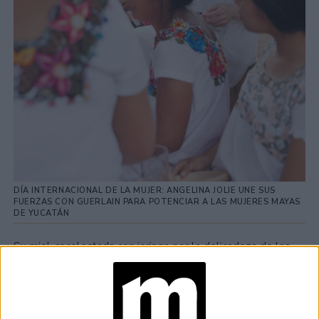
DÍA INTERNACIONAL DE LA MUJER: ANGELINA JOLIE UNE SUS
FUERZAS CON GUERLAIN PARA POTENCIAR A LAS MUJERES MAYAS
DE YUCATÁN
Su miel, recolectada con jeringa por la delicadeza de las
colmenas, aún se usa en la región para tratar problemas
cutáneos, oculares, digestivos, inmunológicos y
respiratorios. La cultura de la abeja Melipona Beecheii que
ha existido históricamente dentro de las comunidades