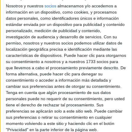
Nosotros y nuestros
socios
almacenamos y/o accedemos a
información en un dispositivo, como cookies, y procesamos
datos personales, como identificadores únicos e información
estándar enviada por un dispositivo para publicidad y contenido
personalizado, medición de publicidad y contenido,
investigación de audiencia y desarrollo de servicios.
Con su
permiso, nosotros y nuestros socios podemos utilizar datos de
localización geográfica precisa e identificación mediante las
características de dispositivos. Puede hacer clic para otorgarnos
su consentimiento a nosotros y a nuestros 1733 socios para
que llevemos a cabo el procesamiento previamente descrito. De
forma alternativa, puede hacer clic para denegar su
consentimiento o acceder a información más detallada y
cambiar sus preferencias antes de otorgar su consentimiento.
BELLEZA
04-08-2026 08:02
Tenga en cuenta que algún procesamiento de sus datos
Uñas ciruela: 7 manicuras elegantes
personales puede no requerir de su consentimiento, pero usted
que son tendencia en invierno 2026
tiene el derecho de rechazar tal procesamiento. Sus
preferencias se aplicarán solo a este sitio web. Puede cambiar
Profundo, sofisticado y fácil de combinar, el color ciruela
sus preferencias o retirar su consentimiento en cualquier
se instala entre las tendencias de manicura del invierno
momento volviendo a este sitio y haciendo clic en el botón
2026. Desde versiones brillantes y minimalistas hasta
"Privacidad" en la parte inferior de la página web.