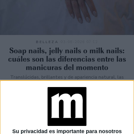
BELLEZA
03-08-2026 07:12
Soap nails, jelly nails o milk nails:
cuáles son las diferencias entre las
manicuras del momento
Translúcidas, brillantes y de apariencia natural, las
manicuras más buscadas de 2026 pueden parecer iguales
a primera vista. Sin embargo, las soap nails, jelly nails y
milk nails se diferencian por su color, cobertura y
terminación. Una guía para reconocerlas y elegir la
indicada.
Su privacidad es importante para nosotros