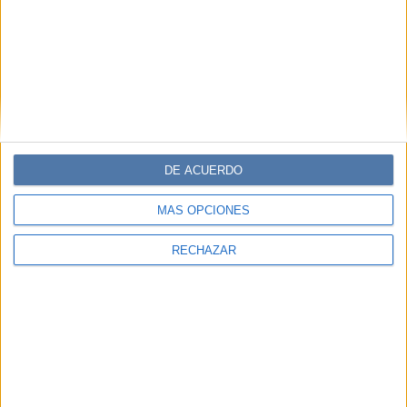
energía invita a repensar decisiones, límites y
compromisos, pero tendrá un significado especial para
quienes están cerca de los 30 o los 60 años.
DE ACUERDO
MÁS OPCIONES
RECHAZAR
BELLEZA
30-07-2026 08:02