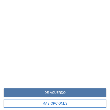
Suscribite ahora
COMPARTÍ ESTA NOTA
EN ESTA NOTA
TEMAS:
VIVIENNE WESTWOOD
JUAN CRUZ CABRAL LODOLI
Comentarios
DE ACUERDO
MÁS OPCIONES