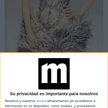
CAPTION
Su gran amor y compinche
En la Londres de 1971, junto a McLaren, Vivienne inauguró
Su privacidad es importante para nosotros
boutique de ropa usada
una
de los años 50, donde
Nosotros y nuestros
socios
almacenamos y/o accedemos a
también vendían discos de rock.
información en un dispositivo, como cookies, y procesamos