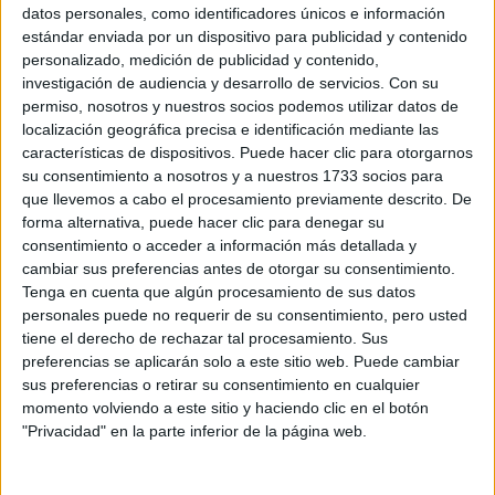
datos personales, como identificadores únicos e información
estándar enviada por un dispositivo para publicidad y contenido
cuero, las tachas y los cierres
El
personalizado, medición de publicidad y contenido,
relámpagos
definieron un estilo. Los Sex Pistols
investigación de audiencia y desarrollo de servicios.
Con su
permiso, nosotros y nuestros socios podemos utilizar datos de
Chrissie
adoptaron rápidamente el bondage look,
localización geográfica precisa e identificación mediante las
Hynde
(fundadora de The Pretenders) trabajó allí como
características de dispositivos. Puede hacer clic para otorgarnos
su consentimiento a nosotros y a nuestros 1733 socios para
David Bowie y Bryan Ferry
vendedora, y hasta
(Roxy
que llevemos a cabo el procesamiento previamente descrito. De
430 de
Music) buscaban rarezas para sus shows en el
forma alternativa, puede hacer clic para denegar su
King's Road.
consentimiento o acceder a información más detallada y
cambiar sus preferencias antes de otorgar su consentimiento.
Tenga en cuenta que algún procesamiento de sus datos
mutó varias veces de nombre
El local londinense
y
personales puede no requerir de su consentimiento, pero usted
realmente marcaba un estilo que muchos no se animaban a
tiene el derecho de rechazar tal procesamiento. Sus
preferencias se aplicarán solo a este sitio web. Puede cambiar
“Let it rock”
explorar:
fue el primero, en 1972 mutó
sus preferencias o retirar su consentimiento en cualquier
“Too fast to live, too young to die”
a
, y en los años
momento volviendo a este sitio y haciendo clic en el botón
siguientes la vidriera oscura con una chapa grabada en
"Privacidad" en la parte inferior de la página web.
“Sex, exclusive for soldiers, prostitutes
bronce rezaba:
and punks”
.