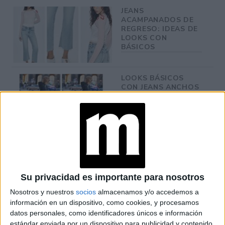
JEANS
ACAMPANADOS DE
REGRESO: IDEAS DE
LOOKS CON
BÁSICOS
LOOKS BÁSICOS
CON JEANS ANCHOS
PARA CERRAR EL
INVIERNO 2026
CONOCÉ A ESTAS
CINCO MUJERES
LATINAS QUE
TRANSFORMAN LA
Su privacidad es importante para nosotros
MODA DE LA
REGIÓN
Nosotros y nuestros
socios
almacenamos y/o accedemos a
información en un dispositivo, como cookies, y procesamos
datos personales, como identificadores únicos e información
CONOCÉ EL
estándar enviada por un dispositivo para publicidad y contenido
ACCESORIO QUE