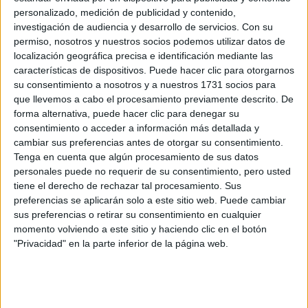
CUIDA TU PELO Y
personalizado, medición de publicidad y contenido,
LEVANTA TU
investigación de audiencia y desarrollo de servicios.
Con su
OUTFIT EN
permiso, nosotros y nuestros socios podemos utilizar datos de
INSTANTES
localización geográfica precisa e identificación mediante las
características de dispositivos. Puede hacer clic para otorgarnos
su consentimiento a nosotros y a nuestros 1731 socios para
que llevemos a cabo el procesamiento previamente descrito. De
Paris
Como parte del segundo día del calendario oficial de
forma alternativa, puede hacer clic para denegar su
consentimiento o acceder a información más detallada y
Fashion Week
Burberry
Riccardo Tisci
,
con
a la
cambiar sus preferencias antes de otorgar su consentimiento.
cabeza, presentó su colección para hombres titulada
Tenga en cuenta que algún procesamiento de sus datos
"Universal Passport" en formato digital. Se trató de un
personales puede no requerir de su consentimiento, pero usted
video con el silencio como protagonista con algunas
tiene el derecho de rechazar tal procesamiento. Sus
preferencias se aplicarán solo a este sitio web. Puede cambiar
música psicodélica de Shpongle
interrupciones de
, en
sus preferencias o retirar su consentimiento en cualquier
superficie
la cual los modelos caminaron sobre una
momento volviendo a este sitio y haciendo clic en el botón
"Privacidad" en la parte inferior de la página web.
desértica
parecida a la atmósfera lunar.
Riccardo Tisci
libertad y
fusiona los sentimientos de
unión
para evocar un momento de positivismo juvenil