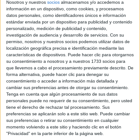
Nosotros y nuestros
socios
almacenamos y/o accedemos a
información en un dispositivo, como cookies, y procesamos
datos personales, como identificadores únicos e información
estándar enviada por un dispositivo para publicidad y contenido
personalizado, medición de publicidad y contenido,
TAMBIÉN TE PUEDE INTERESAR
investigación de audiencia y desarrollo de servicios.
Con su
permiso, nosotros y nuestros socios podemos utilizar datos de
LAS MEJORES
localización geográfica precisa e identificación mediante las
FOTOS DEL DESFILE
características de dispositivos. Puede hacer clic para otorgarnos
DE RAPSODIA CON
su consentimiento a nosotros y a nuestros 1733 socios para
LAS TENDENCIAS
PARA 2025: DENIM,
que llevemos a cabo el procesamiento previamente descrito. De
METALIZADOS Y
forma alternativa, puede hacer clic para denegar su
ENCAJE
consentimiento o acceder a información más detallada y
cambiar sus preferencias antes de otorgar su consentimiento.
UN NUEVO
CAPÍTULO PARA
Tenga en cuenta que algún procesamiento de sus datos
CHANEL: SIN
personales puede no requerir de su consentimiento, pero usted
DIRECTOR
tiene el derecho de rechazar tal procesamiento. Sus
CREATIVO Y UNA
preferencias se aplicarán solo a este sitio web. Puede cambiar
COLECCIÓN
sus preferencias o retirar su consentimiento en cualquier
"HUÉRFANA" QUE
momento volviendo a este sitio y haciendo clic en el botón
PARALIZÓ EL
PALACIO GARNIER
"Privacidad" en la parte inferior de la página web.