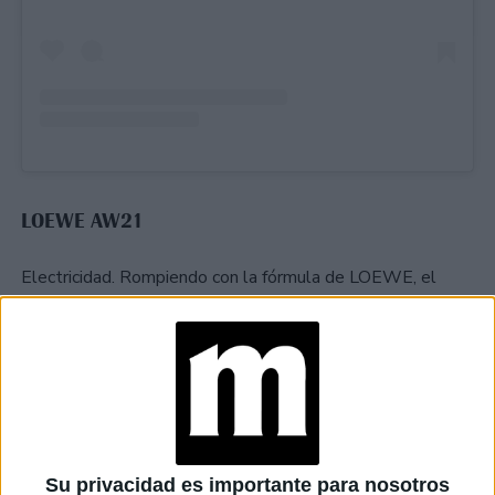
LOEWE AW21
Electricidad. Rompiendo con la fórmula de LOEWE, el
director creativo Jonathan Anderson escapa de los límites
para definir otros nuevos. Una paleta de colores brillantes
y acrílicos se yuxtapone en composiciones gráficas que
luego se mapean en siluetas abstractas que se mueven
alrededor del cuerpo, lo cubren y brotan de él. La pura
alegría de hacer moda se aprovecha para transmitir la idea
de vestirse como un acto audaz, marcando un punto de
Su privacidad es importante para nosotros