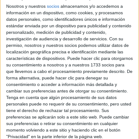
partida hacia nuevos terrenos.
Nosotros y nuestros
socios
almacenamos y/o accedemos a
información en un dispositivo, como cookies, y procesamos
datos personales, como identificadores únicos e información
GIVENCHY AW21
estándar enviada por un dispositivo para publicidad y contenido
personalizado, medición de publicidad y contenido,
investigación de audiencia y desarrollo de servicios.
Con su
“En muchos sentidos, esta colección trata sobre una
permiso, nosotros y nuestros socios podemos utilizar datos de
tensión constante entre dos mundos. Se trata de
localización geográfica precisa e identificación mediante las
encontrar un significado personal en circunstancias difíciles;
características de dispositivos. Puede hacer clic para otorgarnos
se trata de sinceridad en lo que hacemos más que de
su consentimiento a nosotros y a nuestros 1733 socios para
estrategia. Queríamos aportar un sentido de realidad
que llevemos a cabo el procesamiento previamente descrito. De
forma alternativa, puede hacer clic para denegar su
vivida junto con precisión, elegancia y extravagancia en la
consentimiento o acceder a información más detallada y
ropa y los looks. En definitiva, la moda para nosotros es
cambiar sus preferencias antes de otorgar su consentimiento.
una forma de ser, sentir y conectar más que un juego para
Tenga en cuenta que algún procesamiento de sus datos
jugar. Es casi como monumentalizar lo cotidiano,
personales puede no requerir de su consentimiento, pero usted
llenándolo de emoción, como música que puedes usar ".
tiene el derecho de rechazar tal procesamiento. Sus
preferencias se aplicarán solo a este sitio web. Puede cambiar
sus preferencias o retirar su consentimiento en cualquier
Matthew M. Williams, director creativo de Givenchy
momento volviendo a este sitio y haciendo clic en el botón
"Privacidad" en la parte inferior de la página web.