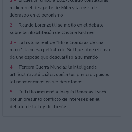
1 -
Encuesta rumbo a 2027: cuatro consultoras
midieron el desgaste de Milei y la crisis de
liderazgo en el peronismo
2 -
Ricardo Lorenzetti se metió en el debate
sobre la inhabilitación de Cristina Kirchner
3 -
La historia real de "Elize: Sombras de una
mujer", la nueva película de Netflix sobre el caso
de una esposa que descuartizó a su marido
4 -
Tercera Guerra Mundial: la inteligencia
artificial reveló cuáles serían los primeros países
latinoamericanos en ser derrotados
5 -
Di Tullio impugnó a Joaquín Benegas Lynch
por un presunto conflicto de intereses en el
debate de la Ley de Tierras