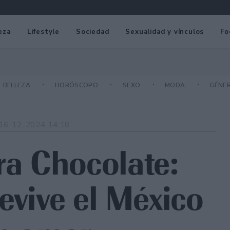
eza
Lifestyle
Sociedad
Sexualidad y vínculos
Fo
BELLEZA
HORÓSCOPO
SEXO
MODA
GÉNE
16-12-2024 14:18
a Chocolate:
evive el México