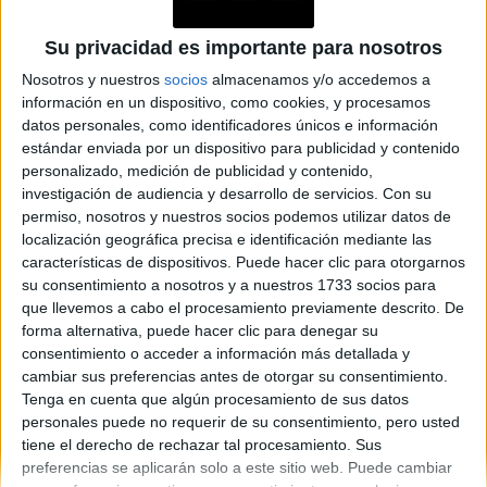
PERSONAJES
Como Agua para Chocolate:
Su privacidad es importante para nosotros
Una serie que revive el México
Nosotros y nuestros
socios
almacenamos y/o accedemos a
del siglo XX con amor,
información en un dispositivo, como cookies, y procesamos
datos personales, como identificadores únicos e información
tradición y emociones
estándar enviada por un dispositivo para publicidad y contenido
profundas
personalizado, medición de publicidad y contenido,
investigación de audiencia y desarrollo de servicios.
Con su
permiso, nosotros y nuestros socios podemos utilizar datos de
Espacio Publicitario
localización geográfica precisa e identificación mediante las
características de dispositivos. Puede hacer clic para otorgarnos
su consentimiento a nosotros y a nuestros 1733 socios para
que llevemos a cabo el procesamiento previamente descrito. De
forma alternativa, puede hacer clic para denegar su
consentimiento o acceder a información más detallada y
cambiar sus preferencias antes de otorgar su consentimiento.
Tenga en cuenta que algún procesamiento de sus datos
personales puede no requerir de su consentimiento, pero usted
tiene el derecho de rechazar tal procesamiento. Sus
Diario Perfil
Caras
Noticias
Fortuna
preferencias se aplicarán solo a este sitio web. Puede cambiar