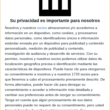
“Hace aproximadamente tres años, tuve la
inspiración para crear este proyecto de Ley.
En el año
2023, es inadmisible que nuestro código civil aún
Su privacidad es importante para nosotros
considere a los animales como cosas. Estamos avanzando
Nosotros y nuestros
socios
almacenamos y/o accedemos a
hacia una sociedad que busca evolucionar en el trato hacia
información en un dispositivo, como cookies, y procesamos
datos personales, como identificadores únicos e información
la mujer y hacia la naturaleza, reconociendo a los animales
estándar enviada por un dispositivo para publicidad y contenido
como seres sintientes con los que compartimos el
personalizado, medición de publicidad y contenido,
planeta”, explica.
investigación de audiencia y desarrollo de servicios.
Con su
permiso, nosotros y nuestros socios podemos utilizar datos de
localización geográfica precisa e identificación mediante las
TAMBIÉN TE PUEDE INTERESAR
características de dispositivos. Puede hacer clic para otorgarnos
su consentimiento a nosotros y a nuestros 1733 socios para
CONOCÉ A LAS
CIENTÍFICAS
que llevemos a cabo el procesamiento previamente descrito. De
ARGENTINAS QUE
forma alternativa, puede hacer clic para denegar su
DESARROLLAN PIEL
consentimiento o acceder a información más detallada y
SINTÉTICA PARA NO
cambiar sus preferencias antes de otorgar su consentimiento.
TESTEAR EN
Tenga en cuenta que algún procesamiento de sus datos
ANIMALES
personales puede no requerir de su consentimiento, pero usted
ELISABETH