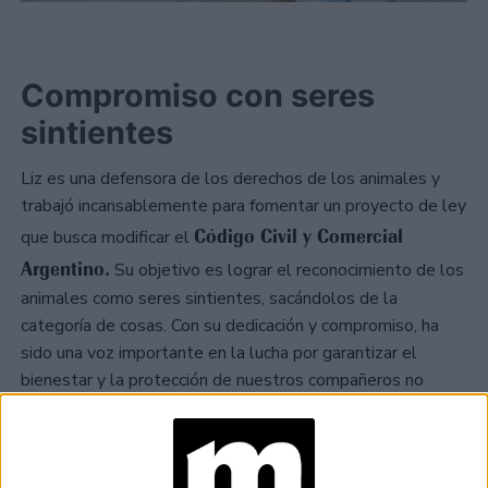
Compromiso con seres
sintientes
Liz es una defensora de los derechos de los animales y
trabajó incansablemente para fomentar un proyecto de ley
Código Civil y Comercial
que busca modificar el
Argentino.
Su objetivo es lograr el reconocimiento de los
animales como seres sintientes, sacándolos de la
categoría de cosas. Con su dedicación y compromiso, ha
sido una voz importante en la lucha por garantizar el
bienestar y la protección de nuestros compañeros no
humanos, impulsando cambios significativos en la
legislación argentina.