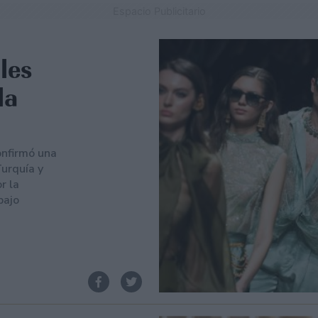
Espacio Publicitario
les
la
onfirmó una
Turquía y
r la
bajo