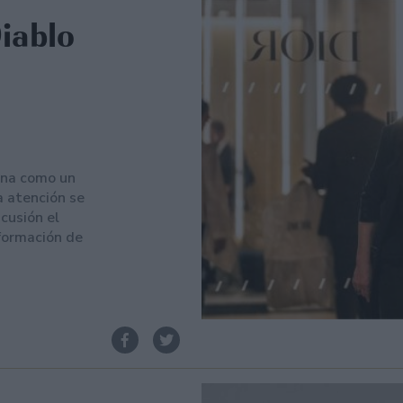
Diablo
iona como un
a atención se
cusión el
sformación de