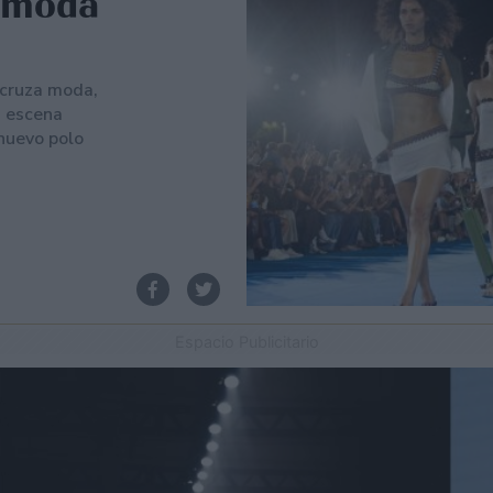
a moda
 cruza moda,
a escena
nuevo polo
Espacio Publicitario