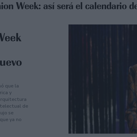
ion Week: así será el calendario de
Week
:
nuevo
ó que la
ica y
arquitectura
telectual de
ujo se
 que ya no