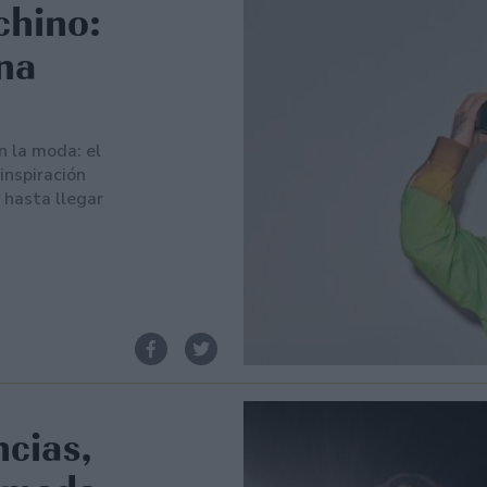
chino:
na
 la moda: el
inspiración
 hasta llegar
cias,