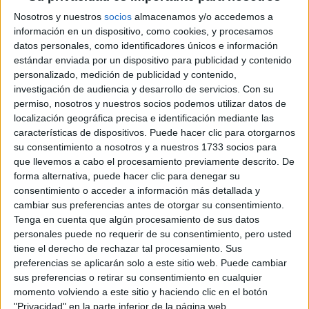
Kika Vargas
parte del relato global:
, que acaba de
Nosotros y nuestros
socios
almacenamos y/o accedemos a
inaugurar la edición 2026 con su esperado regreso;
información en un dispositivo, como cookies, y procesamos
Esteban Cortázar, con esa elegancia de espalda recta y
datos personales, como identificadores únicos e información
estándar enviada por un dispositivo para publicidad y contenido
Jorge Duque
mirada cosmopolita;
, sastre de una versión
personalizado, medición de publicidad y contenido,
exacerbada del estilo colombiano; Francesca Miranda la
investigación de audiencia y desarrollo de servicios.
Con su
La Petite Mort
responsable del cierre del evento,
uno de
permiso, nosotros y nuestros socios podemos utilizar datos de
localización geográfica precisa e identificación mediante las
los favoritos para conquistar el mundo, Mercedes Salazar
características de dispositivos. Puede hacer clic para otorgarnos
y Patricia Mejía, entre muchísimos otros. Detrás —pero
su consentimiento a nosotros y a nuestros 1733 socios para
muy presentes en el ADN de la moda colombiana— los
que llevemos a cabo el procesamiento previamente descrito. De
referentes internacionales que ya hicieron historia:
forma alternativa, puede hacer clic para denegar su
consentimiento o acceder a información más detallada y
Johanna Ortiz, Silvia Tcherassi, Agua Bendita
.
cambiar sus preferencias antes de otorgar su consentimiento.
Tenga en cuenta que algún procesamiento de sus datos
personales puede no requerir de su consentimiento, pero usted
tiene el derecho de rechazar tal procesamiento. Sus
preferencias se aplicarán solo a este sitio web. Puede cambiar
TAMBIÉN TE PUEDE INTERESAR
sus preferencias o retirar su consentimiento en cualquier
momento volviendo a este sitio y haciendo clic en el botón
EL AUGE DEL
ARRIENDO EN
"Privacidad" en la parte inferior de la página web.