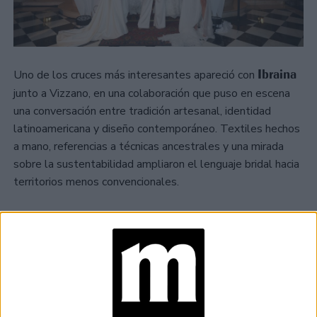
Ibraina
Uno de los cruces más interesantes apareció con
junto a Vizzano, en una colaboración que puso en escena
una conversación entre tradición artesanal, identidad
latinoamericana y diseño contemporáneo. Textiles hechos
a mano, referencias a técnicas ancestrales y una mirada
sobre la sustentabilidad ampliaron el lenguaje bridal hacia
territorios menos convencionales.
TAMBIÉN TE PUEDE INTERESAR
TECNOMODA 2026:
CUANDO LA MODA
ARGENTINA SE
ENCUENTRA CON LA
IA