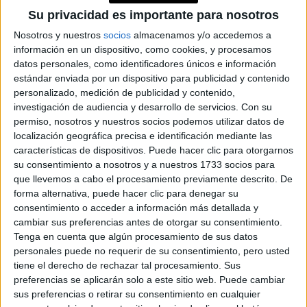
Su privacidad es importante para nosotros
JEANS
Nosotros y nuestros
socios
almacenamos y/o accedemos a
ACAMPANADOS DE
información en un dispositivo, como cookies, y procesamos
REGRESO: IDEAS DE
datos personales, como identificadores únicos e información
LOOKS CON
estándar enviada por un dispositivo para publicidad y contenido
BÁSICOS
personalizado, medición de publicidad y contenido,
investigación de audiencia y desarrollo de servicios.
Con su
permiso, nosotros y nuestros socios podemos utilizar datos de
LOOKS BÁSICOS
CON JEANS ANCHOS
localización geográfica precisa e identificación mediante las
PARA CERRAR EL
características de dispositivos. Puede hacer clic para otorgarnos
INVIERNO 2026
su consentimiento a nosotros y a nuestros 1733 socios para
que llevemos a cabo el procesamiento previamente descrito. De
forma alternativa, puede hacer clic para denegar su
consentimiento o acceder a información más detallada y
CONOCÉ A ESTAS
cambiar sus preferencias antes de otorgar su consentimiento.
CINCO MUJERES
Tenga en cuenta que algún procesamiento de sus datos
LATINAS QUE
personales puede no requerir de su consentimiento, pero usted
TRANSFORMAN LA
MODA DE LA
tiene el derecho de rechazar tal procesamiento. Sus
REGIÓN
preferencias se aplicarán solo a este sitio web. Puede cambiar
sus preferencias o retirar su consentimiento en cualquier