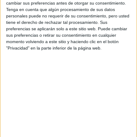
cambiar sus preferencias antes de otorgar su consentimiento.
Tenga en cuenta que algún procesamiento de sus datos
personales puede no requerir de su consentimiento, pero usted
tiene el derecho de rechazar tal procesamiento. Sus
preferencias se aplicarán solo a este sitio web. Puede cambiar
sus preferencias o retirar su consentimiento en cualquier
momento volviendo a este sitio y haciendo clic en el botón
MOM JEANS ZARA INVIERNO 2026
"Privacidad" en la parte inferior de la página web.
Los jeans
mom
siempre estarán dentro de las tendencias
de moda, el pequeño giro de este año, es una bota más
corta a diferencia de los extra long que se ven en otros
modelos.
JEANS BALLON