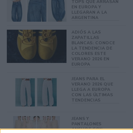
TOPS QUE ARRASAN
EN EUROPA Y
LLEGARAN A LA
ARGENTINA
ADIÓS A LAS
ZAPATILLAS
BLANCAS: CONOCE
LA TENDENCIA DE
COLORES ESTE
VERANO 2026 EN
EUROPA
JEANS PARA EL
VERANO 2026 QUE
LLEGA A EUROPA
CON LAS ÚLTIMAS
TENDENCIAS
JEANS Y
PANTALONES
ANCHOS CON