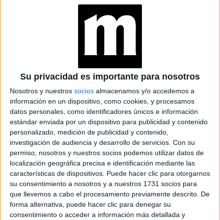
ZAPATILLAS,
BORCEGOS O
TACOS: ASÍ SE
LLEVAN ESTA
TEMPORADA
Su privacidad es importante para nosotros
Los clásicos jeans
barrel
también llegan reversionados, el
Nosotros y nuestros
socios
almacenamos y/o accedemos a
patchwork
o con tiro extra alto.
información en un dispositivo, como cookies, y procesamos
datos personales, como identificadores únicos e información
JEANS MOM
estándar enviada por un dispositivo para publicidad y contenido
personalizado, medición de publicidad y contenido,
investigación de audiencia y desarrollo de servicios.
Con su
permiso, nosotros y nuestros socios podemos utilizar datos de
localización geográfica precisa e identificación mediante las
características de dispositivos. Puede hacer clic para otorgarnos
su consentimiento a nosotros y a nuestros 1731 socios para
que llevemos a cabo el procesamiento previamente descrito. De
forma alternativa, puede hacer clic para denegar su
consentimiento o acceder a información más detallada y