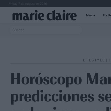
Friday 7 de August de 2026
Moda
Bell
LIFESTYLE |
1
Horóscopo Mari
predicciones s