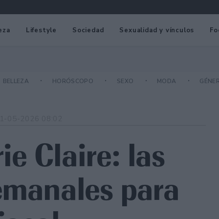
eza
Lifestyle
Sociedad
Sexualidad y vínculos
Fo
BELLEZA
HORÓSCOPO
SEXO
MODA
GÉNE
1-05-2026 08:02
e Claire: las
emanales para