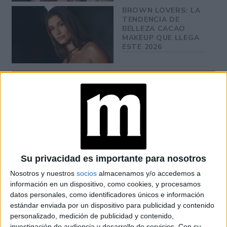
BROWN LOVERS: LA
TENDENCIA DE
BELLEZA CACAO
MAKEUP QUE LLEGA
ESTE 2026
Smokey con plateado
: Es ideal aprovechar el color plata
para darle un efecto metalizado a tu mirada. Esto se logra
al hacer un smokey eye negro y agregar un toque de
sombra plateada en el centro para pulir a la perfección el
tono en tus ojos. Sólo debes difuminar perfectamente el
Su privacidad es importante para nosotros
brillo
Nosotros y nuestros
socios
almacenamos y/o accedemos a
información en un dispositivo, como cookies, y procesamos
Cloud skin o piel de nube:
El equilibrio perfecto entre
datos personales, como identificadores únicos e información
piel mate y luminosa. Recrea el look de una tarde de
estándar enviada por un dispositivo para publicidad y contenido
verano, persigue un glow natural y una luminosidad desde
personalizado, medición de publicidad y contenido,
dentro.
investigación de audiencia y desarrollo de servicios.
Con su