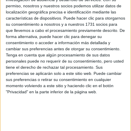
permiso, nosotros y nuestros socios podemos utilizar datos de
localización geográfica precisa e identificación mediante las
características de dispositivos. Puede hacer clic para otorgarnos
su consentimiento a nosotros y a nuestros 1731 socios para
que llevemos a cabo el procesamiento previamente descrito. De
forma alternativa, puede hacer clic para denegar su
consentimiento o acceder a información más detallada y
cambiar sus preferencias antes de otorgar su consentimiento.
Tenga en cuenta que algún procesamiento de sus datos
personales puede no requerir de su consentimiento, pero usted
tiene el derecho de rechazar tal procesamiento. Sus
preferencias se aplicarán solo a este sitio web. Puede cambiar
sus preferencias o retirar su consentimiento en cualquier
momento volviendo a este sitio y haciendo clic en el botón
CLOUD SKIN O PIEL DE NUBE
"Privacidad" en la parte inferior de la página web.
Cherry lips:
Siguen siendo tendencia, más allá del rosa
que venimos viendo en labios, esta vez el coral intenso y
el rojo vuelven con fuerza. Podemos combinarlo con un
gloss voluminizador para conseguir un labio coral-rojo