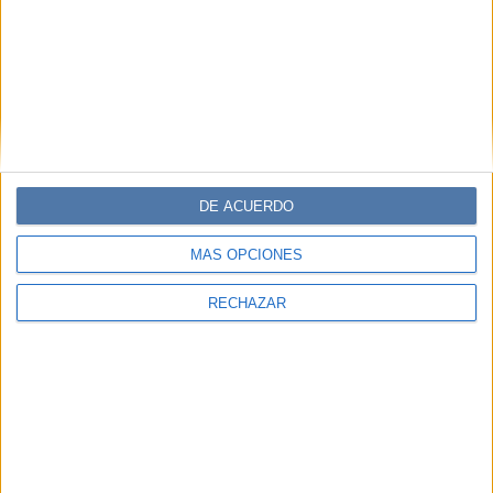
ENTREVISTA
18-12-2025 19:02
Lily Collins, protagonista de Emily in
Paris (Netflix): “Mi personaje ya tiene
voz propia y sabe cómo usarla”
En el marco del lanzamiento de la quinta temporada de
Emily in Paris, Lily Collins habló sobre la evolución de su
personaje, la experiencia de filmar en Venecia y cómo la
DE ACUERDO
moda, el amor y la autenticidad siguen marcando el pulso
de la serie.
MÁS OPCIONES
RECHAZAR