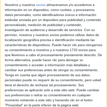
2026/27 y cómo llevarlos según
Nosotros y nuestros
socios
almacenamos y/o accedemos a
Fashion Week
información en un dispositivo, como cookies, y procesamos
datos personales, como identificadores únicos e información
Del básico eterno al statement de temporada, los jeans
estándar enviada por un dispositivo para publicidad y contenido
se reinventan para Otoño-Invierno 2026/27 con siluetas
personalizado, medición de publicidad y contenido,
que marcan identidad y redefinen el estilo
investigación de audiencia y desarrollo de servicios.
Con su
contemporáneo.
permiso, nosotros y nuestros socios podemos utilizar datos de
localización geográfica precisa e identificación mediante las
características de dispositivos. Puede hacer clic para otorgarnos
su consentimiento a nosotros y a nuestros 1733 socios para
que llevemos a cabo el procesamiento previamente descrito. De
forma alternativa, puede hacer clic para denegar su
consentimiento o acceder a información más detallada y
cambiar sus preferencias antes de otorgar su consentimiento.
Tenga en cuenta que algún procesamiento de sus datos
personales puede no requerir de su consentimiento, pero usted
tiene el derecho de rechazar tal procesamiento. Sus
preferencias se aplicarán solo a este sitio web. Puede cambiar
sus preferencias o retirar su consentimiento en cualquier
momento volviendo a este sitio y haciendo clic en el botón
"Privacidad" en la parte inferior de la página web.