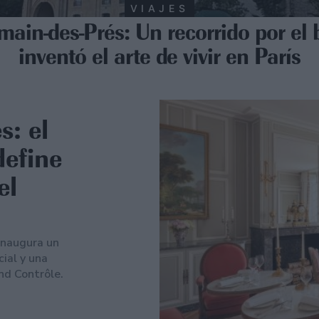
VIAJES
main-des-Prés: Un recorrido por el 
inventó el arte de vivir en París
s: el
define
el
 inaugura un
ial y una
and Contrôle.