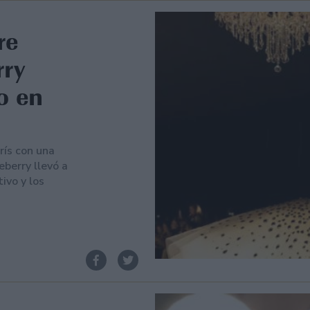
re
rry
ío en
rís con una
eberry llevó a
tivo y los