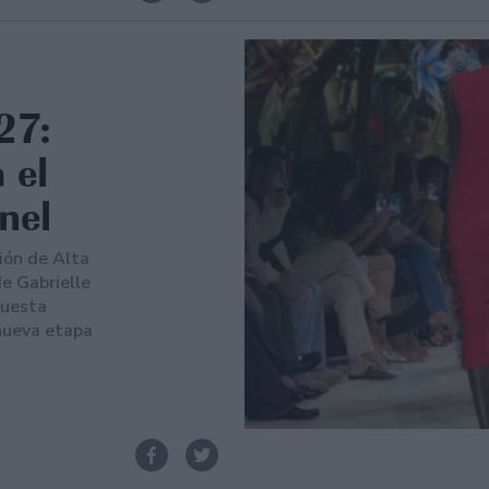
27:
 el
nel
ión de Alta
de Gabrielle
puesta
nueva etapa