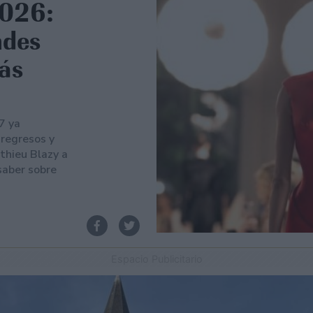
2026:
ndes
ás
7 ya
regresos y
thieu Blazy a
 saber sobre
Espacio Publicitario