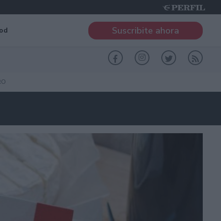
Suscribite ahora
od
RO