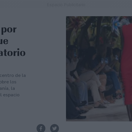
Espacio Publicitario
 por
ue
atorio
icentro de la
obre los
nía, la
l espacio