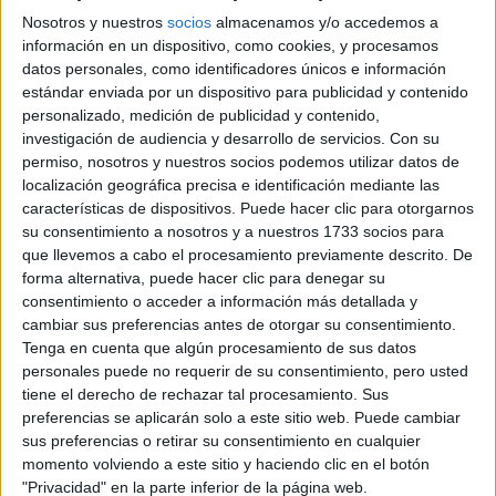
Nosotros y nuestros
socios
almacenamos y/o accedemos a
información en un dispositivo, como cookies, y procesamos
datos personales, como identificadores únicos e información
estándar enviada por un dispositivo para publicidad y contenido
personalizado, medición de publicidad y contenido,
investigación de audiencia y desarrollo de servicios.
Con su
permiso, nosotros y nuestros socios podemos utilizar datos de
localización geográfica precisa e identificación mediante las
características de dispositivos. Puede hacer clic para otorgarnos
su consentimiento a nosotros y a nuestros 1733 socios para
que llevemos a cabo el procesamiento previamente descrito. De
4. Mágicas transparencias:
forma alternativa, puede hacer clic para denegar su
un halo etéreo en cada look
consentimiento o acceder a información más detallada y
cambiar sus preferencias antes de otorgar su consentimiento.
El tul domina la colección, envolviendo los outfits
Tenga en cuenta que algún procesamiento de sus datos
personales puede no requerir de su consentimiento, pero usted
capas translúcidas
completos y creando
que simulan un
tiene el derecho de rechazar tal procesamiento. Sus
faldas con volumen y capas
efecto de ensueño. Desde
preferencias se aplicarán solo a este sitio web. Puede cambiar
sus preferencias o retirar su consentimiento en cualquier
ligeras
blusas flotantes y vestidos etéreos
hasta
,
momento volviendo a este sitio y haciendo clic en el botón
estas transparencias evocan una feminidad dinámica y
"Privacidad" en la parte inferior de la página web.