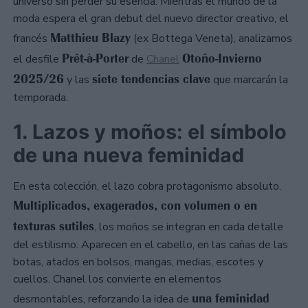
universo sin perder su esencia. Mientras el mundo de la
moda espera el gran debut del nuevo director creativo, el
Matthieu Blazy
francés
(ex Bottega Veneta), analizamos
Prêt-à-Porter
Otoño-Invierno
el desfile
de
Chanel
2025/26
siete tendencias clave
y las
que marcarán la
temporada.
1. Lazos y moños: el símbolo
de una nueva feminidad
En esta colección, el lazo cobra protagonismo absoluto.
Multiplicados, exagerados, con volumen o en
texturas sutiles
, los moños se integran en cada detalle
del estilismo. Aparecen en el cabello, en las cañas de las
botas, atados en bolsos, mangas, medias, escotes y
cuellos. Chanel los convierte en elementos
una feminidad
desmontables, reforzando la idea de