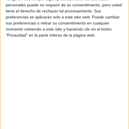
personales puede no requerir de su consentimiento, pero usted
tiene el derecho de rechazar tal procesamiento. Sus
preferencias se aplicarán solo a este sitio web. Puede cambiar
sus preferencias o retirar su consentimiento en cualquier
momento volviendo a este sitio y haciendo clic en el botón
"Privacidad" en la parte inferior de la página web.
BELLEZA
07-01-2026 08:21
Los tonos de makeup que definen el
verano: frescura, luz y piel real
Este verano, el makeup se vuelve más liviano y más
sensorial: piel con luz real, rubores durazno, bronces
suaves y labios en clave gloss. Una temporada para
maquillarse como quien se viste de sol.