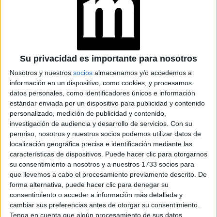
BELLEZA
15-01-2026 08:02
Guía de belleza de 6 pasos para
lograr una piel glow en verano
Su privacidad es importante para nosotros
Los secretos para conseguir una piel luminosa y saludable
Nosotros y nuestros
socios
almacenamos y/o accedemos a
este verano como las famosas, desde descansar
información en un dispositivo, como cookies, y procesamos
datos personales, como identificadores únicos e información
adecuadamente hasta tratamientos especializados,
estándar enviada por un dispositivo para publicidad y contenido
sigue estos 6 pasos para un cutis radiante.
personalizado, medición de publicidad y contenido,
investigación de audiencia y desarrollo de servicios.
Con su
permiso, nosotros y nuestros socios podemos utilizar datos de
localización geográfica precisa e identificación mediante las
características de dispositivos. Puede hacer clic para otorgarnos
su consentimiento a nosotros y a nuestros 1733 socios para
que llevemos a cabo el procesamiento previamente descrito. De
forma alternativa, puede hacer clic para denegar su
consentimiento o acceder a información más detallada y
cambiar sus preferencias antes de otorgar su consentimiento.
Tenga en cuenta que algún procesamiento de sus datos