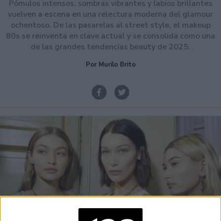
Pómulos intensos, sombras vibrantes y labios brillantes
vuelven a escena en una relectura moderna del glamour
ochentoso. De las pasarelas al street style, el makeup
80s se reinventa en clave actual y se consolida como una
de las grandes tendencias beauty de 2025.
Por Murilo Brito