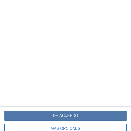
Look natural ideal para el
invierno inspirado en el
Pantone del año: Mocha
Mousse
DE ACUERDO
BELLEZA
10-06-2025 07:02
MÁS OPCIONES