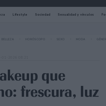
eza
Lifestyle
Sociedad
Sexualidad y vínculos
Fo
BELLEZA
HORÓSCOPO
SEXO
MODA
GÉNE
-01-2026 08:21
makeup que
no: frescura, luz