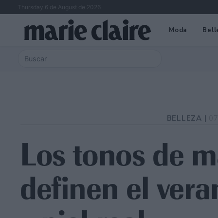
Thursday 6 de August de 2026
Moda
Bell
BELLEZA |
07
Los tonos de 
definen el vera