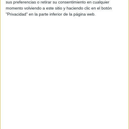
sus preferencias o retirar su consentimiento en cualquier
momento volviendo a este sitio y haciendo clic en el botón
"Privacidad" en la parte inferior de la página web.
EL MAKE UP EN BAFWEEK
La tendencia Acuarela Bloom se presentará en la nueva
Guadalupe
edición de
BAFWEEK
, de la mano de
Barreto, Key Makeup Artist para Avon
, quien afirma:
“El
maquillaje Acuarela Bloom no busca la perfección, sino
crear una obra de arte en el rostro. Es una forma de
expresión que transmite emoción más allá de la
estética”
.
UNA TEMPORADA A TODO COLOR
En un contexto donde los tonos vibrantes vuelven a estar
en escena, este estilo se perfila como el favorito para la
primavera-verano. Una tendencia versátil y fácil de replicar,