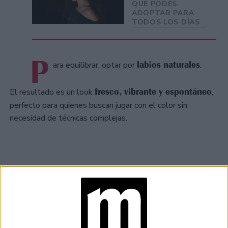
QUE PODÉS
ADOPTAR PARA
TODOS LOS DÍAS
P
labios naturales
ara equilibrar, optar por
.
fresco, vibrante y espontáneo
El resultado es un look
,
perfecto para quienes buscan jugar con el color sin
necesidad de técnicas complejas.