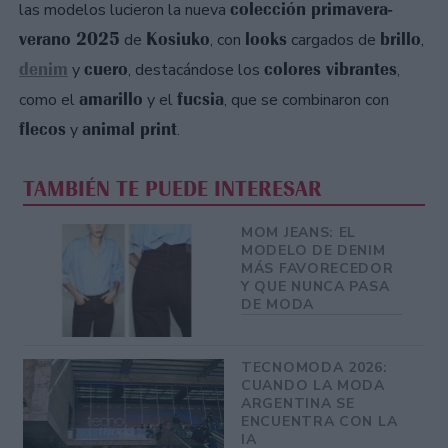
colección primavera-
las modelos lucieron la nueva
verano 2025
Kosiuko
looks
brillo
de
, con
cargados de
,
denim
cuero
colores vibrantes
y
, destacándose los
,
amarillo
fucsia
como el
y el
, que se combinaron con
flecos
animal print
y
.
TAMBIÉN TE PUEDE INTERESAR
MOM JEANS: EL
MODELO DE DENIM
MÁS FAVORECEDOR
Y QUE NUNCA PASA
DE MODA
TECNOMODA 2026:
CUANDO LA MODA
ARGENTINA SE
ENCUENTRA CON LA
IA