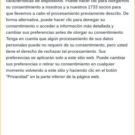
características de dispositivos. Puede hacer clic para otorgarnos
su consentimiento a nosotros y a nuestros 1733 socios para
que llevemos a cabo el procesamiento previamente descrito. De
forma alternativa, puede hacer clic para denegar su
consentimiento o acceder a información más detallada y
cambiar sus preferencias antes de otorgar su consentimiento.
Tenga en cuenta que algún procesamiento de sus datos
personales puede no requerir de su consentimiento, pero usted
tiene el derecho de rechazar tal procesamiento. Sus
protagonista
look
Sin dudas, el
de la noche fue el
preferencias se aplicarán solo a este sitio web. Puede cambiar
denim
estilo
Cowboy
al
“
”. La famosa tela natural de
sus preferencias o retirar su consentimiento en cualquier
denim
tela de
jean
algodón
, mejor conocida como
, sigue
momento volviendo a este sitio y haciendo clic en el botón
"Privacidad" en la parte inferior de la página web.
versatilidad
atemporalidad
sorprendiendo por su
y
. En
esta oportunidad, se llevó todas las miradas por su
prendas
adaptación de manera espléndida en las
de la
nueva colección
de la marca.
parte superior
Camisaco
En la
, podemos ver la “
Ambition Cowgirl
denim
”, llamada así por la marca, de