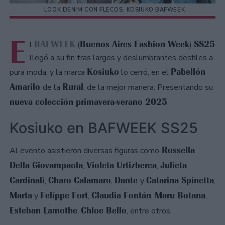
LOOK DENIM CON FLECOS, KOSIUKO BAFWEEK
E
BAFWEEK
Buenos Aires Fashion Week
SS25
l
(
)
llegó a su fin tras largos y deslumbrantes desfiles a
Kosiuko
Pabellón
pura moda, y la marca
lo cerró, en el
Amarilo
Rural
de la
, de la mejor manera: Presentando su
nueva colección primavera-verano 2025
.
Kosiuko en BAFWEEK SS25
Rossella
Al evento asistieron diversas figuras como
Della Giovampaola
Violeta Urtizberea
Julieta
,
,
Cardinali
Charo Calamaro
Dante
Catarina Spinetta
,
,
y
,
Marta
Felíppe Fort
Claudia Fontán
Maru Botana
y
,
,
,
Esteban Lamothe
Chloe Bello
,
, entre otros.