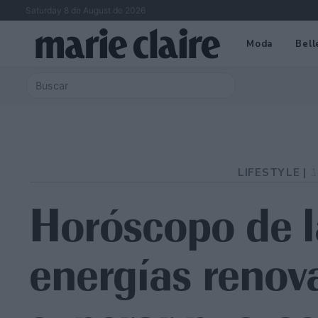
Saturday 8 de August de 2026
Moda
Bell
LIFESTYLE |
1
Horóscopo de 
energías renov