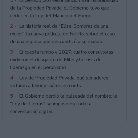
1 -
El Senado dio media sanción a la Inviolabilidad
de la Propiedad Privada: el Gobierno tuvo que
ceder en la Ley del Manejo del Fuego
2 -
La historia real de "Elize: Sombras de una
mujer", la nueva película de Netflix sobre el caso
de una esposa que descuartizó a su marido
3 -
Encuesta rumbo a 2027: cuatro consultoras
midieron el desgaste de Milei y la crisis de
liderazgo en el peronismo
4 -
Ley de Propiedad Privada: qué senadores
votaron a favor y cuáles en contra
5 -
El Gobierno perdió la pulseada del nombre: la
"Ley de Tierras" se impuso en toda la
conversación digital