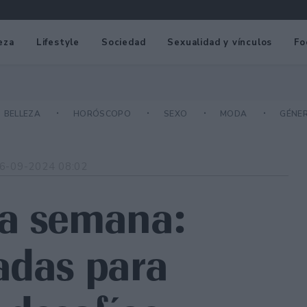
eza
Lifestyle
Sociedad
Sexualidad y vínculos
Fo
BELLEZA
HORÓSCOPO
SEXO
MODA
GÉNE
6-09-2024 08:02
la semana:
adas para