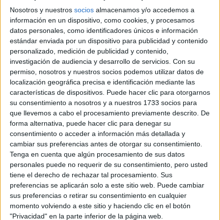
Nosotros y nuestros
socios
almacenamos y/o accedemos a
información en un dispositivo, como cookies, y procesamos
datos personales, como identificadores únicos e información
estándar enviada por un dispositivo para publicidad y contenido
personalizado, medición de publicidad y contenido,
investigación de audiencia y desarrollo de servicios.
Con su
permiso, nosotros y nuestros socios podemos utilizar datos de
localización geográfica precisa e identificación mediante las
características de dispositivos. Puede hacer clic para otorgarnos
su consentimiento a nosotros y a nuestros 1733 socios para
ASTROLOGÍA
29-06-2026 07:32
que llevemos a cabo el procesamiento previamente descrito. De
Horóscopo semanal: qué le depara a
forma alternativa, puede hacer clic para denegar su
cada signo del 29 de junio al 5 de
consentimiento o acceder a información más detallada y
cambiar sus preferencias antes de otorgar su consentimiento.
julio
Tenga en cuenta que algún procesamiento de sus datos
personales puede no requerir de su consentimiento, pero usted
Con el cierre de junio y el comienzo de julio, la energía
tiene el derecho de rechazar tal procesamiento. Sus
astral invita a revisar vínculos, redefinir prioridades y
preferencias se aplicarán solo a este sitio web. Puede cambiar
bajar un poco la velocidad. Semana de decisiones,
sus preferencias o retirar su consentimiento en cualquier
conversaciones pendientes y pequeños movimientos que
momento volviendo a este sitio y haciendo clic en el botón
pueden cambiar el rumbo.
"Privacidad" en la parte inferior de la página web.