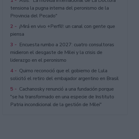
1 -
Asís: "La movida internacional de La Doctora
tensiona la pugna interna del peronismo de la
Provincia del Pecado"
2 -
¡Mirá en vivo +Perfil!: un canal con gente que
piensa
3 -
Encuesta rumbo a 2027: cuatro consultoras
midieron el desgaste de Milei y la crisis de
liderazgo en el peronismo
4 -
Quirno reconoció que el gobierno de Lula
solicitó el retiro del embajador argentino en Brasil
5 -
Cachanosky renunció a una fundación porque
"se ha transformado en una especie de Instituto
Patria incondicional de la gestión de Milei"