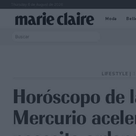
Thursday 6 de August de 2026
Moda
Bell
LIFESTYLE |
1
Horóscopo de 
Mercurio acele