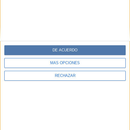
TEMAS:
HORÓSCOPO
PREDICCIONES
ZODIACO
LIBRA
OTOÑO
Comentarios
DE ACUERDO
MÁS OPCIONES
RECHAZAR