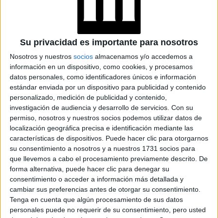
Clave:
expresarte
Tip:
nadie adivina tus emociones
Su privacidad es importante para nosotros
Leo
Nosotros y nuestros
socios
almacenamos y/o accedemos a
información en un dispositivo, como cookies, y procesamos
Semana para revisar acuerdos emocionales y financieros.
datos personales, como identificadores únicos e información
estándar enviada por un dispositivo para publicidad y contenido
Puede aparecer un tema pendiente que pide resolución
personalizado, medición de publicidad y contenido,
madura. Lejos de ser una carga, es una oportunidad para
investigación de audiencia y desarrollo de servicios.
Con su
recuperar poder personal
.
permiso, nosotros y nuestros socios podemos utilizar datos de
localización geográfica precisa e identificación mediante las
características de dispositivos. Puede hacer clic para otorgarnos
Clave:
responsabilidad emocional
su consentimiento a nosotros y a nuestros 1731 socios para
Tip:
soltar el control también empodera
que llevemos a cabo el procesamiento previamente descrito. De
forma alternativa, puede hacer clic para denegar su
Virgo
consentimiento o acceder a información más detallada y
cambiar sus preferencias antes de otorgar su consentimiento.
Tenga en cuenta que algún procesamiento de sus datos
TAMBIÉN TE PUEDE INTERESAR
personales puede no requerir de su consentimiento, pero usted