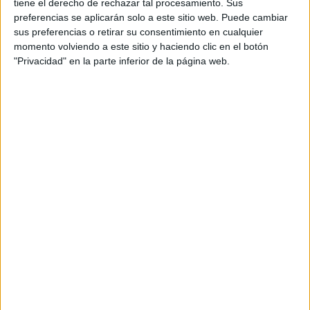
tiene el derecho de rechazar tal procesamiento. Sus
¿QUÉ TE DEPARAN
preferencias se aplicarán solo a este sitio web. Puede cambiar
LOS ASTROS PARA
sus preferencias o retirar su consentimiento en cualquier
TU SIGNO ESTE
momento volviendo a este sitio y haciendo clic en el botón
2026?
"Privacidad" en la parte inferior de la página web.
ESTOS 3 SIGNOS
DEL ZODÍACO
RECIBIRÁN UN
IMPULSO DE LOS
PLANETAS PARA
ATRAVESAR EL
VERANO CON BUENA
SALUD
CÓMO SERÁ EL
CIERRE ENERGÉTICO
DEL AÑO PARA
CADA SIGNO