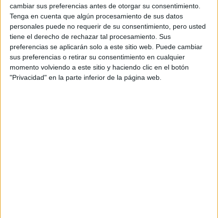
cambiar sus preferencias antes de otorgar su consentimiento.
Cáncer
Tenga en cuenta que algún procesamiento de sus datos
Al transitar por
,
Mercurio
pone el foco sobre el
personales puede no requerir de su consentimiento, pero usted
mundo emocional, la familia, los recuerdos y los
tiene el derecho de rechazar tal procesamiento. Sus
vínculos afectivos
.
preferencias se aplicarán solo a este sitio web. Puede cambiar
sus preferencias o retirar su consentimiento en cualquier
momento volviendo a este sitio y haciendo clic en el botón
Es frecuente que resurjan conversaciones pendientes,
"Privacidad" en la parte inferior de la página web.
personas del pasado o temas familiares que requieren una
nueva mirada. También aumenta la nostalgia y la
necesidad de revisar decisiones tomadas desde la
emoción.
Más que impulsar nuevos comienzos, este tránsito
comprender qué necesita cerrarse antes de
propone
avanzar
.
¿Qué conviene evitar
durante Mercurio