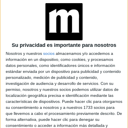
TAMBIÉN TE PUEDE INTERESAR
11:11: QUÉ
SIGNIFICA LA HORA
ESPEJO ESPIRITUAL
DURANTE
MERCURIO
RETRÓGRADO
Su privacidad es importante para nosotros
MERCURIO
Nosotros y nuestros
socios
almacenamos y/o accedemos a
RETRÓGRADO
información en un dispositivo, como cookies, y procesamos
LLEGA EL 29 DE
JUNIO: ASÍ INFLUYE
datos personales, como identificadores únicos e información
EN EL SEXO Y CÓMO
estándar enviada por un dispositivo para publicidad y contenido
APROVECHAR SU
personalizado, medición de publicidad y contenido,
ENERGÍA
investigación de audiencia y desarrollo de servicios.
Con su
permiso, nosotros y nuestros socios podemos utilizar datos de
HORÓSCOPO DE LA
SEMANA: QUÉ LE
localización geográfica precisa e identificación mediante las
ESPERA A CADA
características de dispositivos. Puede hacer clic para otorgarnos
SIGNO DEL 8 AL 14
su consentimiento a nosotros y a nuestros 1733 socios para
DE JUNIO
que llevemos a cabo el procesamiento previamente descrito. De
forma alternativa, puede hacer clic para denegar su
consentimiento o acceder a información más detallada y