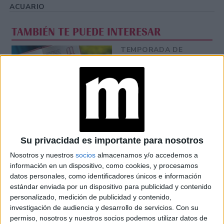
ACUARIO
TAMBIÉN TE PUEDE INTERESAR
TEMPORADA DE
SAGITARIO: TRES
SIGNOS TENDRÁN
SUERTE Y MUCHA
ALEGRÍA
PLUTÓN EN
ACUARIO: ASÍ
AFECTA A TODOS
LOS SIGNOS DEL
Su privacidad es importante para nosotros
ZODIACO
Nosotros y nuestros
socios
almacenamos y/o accedemos a
información en un dispositivo, como cookies, y procesamos
LUNA NUEVA EN
ACUARIO:
datos personales, como identificadores únicos e información
RENOVACIÓN,
estándar enviada por un dispositivo para publicidad y contenido
REFLEXIÓN Y UNA
personalizado, medición de publicidad y contenido,
MIRADA DIFERENTE
investigación de audiencia y desarrollo de servicios.
Con su
permiso, nosotros y nuestros socios podemos utilizar datos de