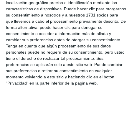
localización geográfica precisa e identificación mediante las
características de dispositivos. Puede hacer clic para otorgarnos
su consentimiento a nosotros y a nuestros 1731 socios para
temporada de cumpleaños
Durante tu
, todo parece
que llevemos a cabo el procesamiento previamente descrito. De
acomodarse. Recuperás tu chispa y volvés al centro de la
forma alternativa, puede hacer clic para denegar su
escena sin dudas ni inseguridades. Con el Sol en tu signo,
consentimiento o acceder a información más detallada y
tenés mayor control de tu vida
sentís que
: tu carrera
cambiar sus preferencias antes de otorgar su consentimiento.
Tenga en cuenta que algún procesamiento de sus datos
florece y tus relaciones se fortalecen. La etapa de
personales puede no requerir de su consentimiento, pero usted
Capricornio te ayudó a reflexionar y a ganar claridad. Ahora,
tiene el derecho de rechazar tal procesamiento. Sus
con Júpiter preparándose para ingresar en Leo en los
preferencias se aplicarán solo a este sitio web. Puede cambiar
próximos meses y varios planetas transitando tu signo
sus preferencias o retirar su consentimiento en cualquier
momento volviendo a este sitio y haciendo clic en el botón
los límites prácticamente desaparecen
este mes,
.
"Privacidad" en la parte inferior de la página web.
Seguí avanzando y luchando por tus sueños: el momento
es ahora.