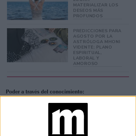
MATERIALIZAR LOS
DESEOS MÁS
PROFUNDOS
PREDICCIONES PARA
AGOSTO POR LA
ASTRÓLOGA MHONI
VIDENTE: PLANO
ESPIRITUAL,
LABORAL Y
AMOROSO
Poder a través del conocimiento:
Plutón representa el poder y la transformación profunda.
En Acuario, este poder puede manifestarse a través del
conocimiento, la información y la capacidad de influir en las
masas a través de la comunicación y la tecnología.