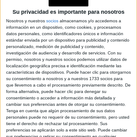
Su privacidad es importante para nosotros
Nosotros y nuestros
socios
almacenamos y/o accedemos a
información en un dispositivo, como cookies, y procesamos
datos personales, como identificadores únicos e información
estándar enviada por un dispositivo para publicidad y contenido
personalizado, medición de publicidad y contenido,
CALENDARIO ASTROLÓGICO DE
investigación de audiencia y desarrollo de servicios.
Con su
DICIEMBRE: CLAVES PARA APROVECHAR
permiso, nosotros y nuestros socios podemos utilizar datos de
CADA EVENTO
localización geográfica precisa e identificación mediante las
características de dispositivos. Puede hacer clic para otorgarnos
su consentimiento a nosotros y a nuestros 1733 socios para
que llevemos a cabo el procesamiento previamente descrito. De
forma alternativa, puede hacer clic para denegar su
consentimiento o acceder a información más detallada y
Enfoque en la sostenibilidad:
cambiar sus preferencias antes de otorgar su consentimiento.
Tenga en cuenta que algún procesamiento de sus datos
personales puede no requerir de su consentimiento, pero usted
Acuario también está asociado con la preocupación por el
tiene el derecho de rechazar tal procesamiento. Sus
bienestar global y la sostenibilidad. Plutón en este signo
preferencias se aplicarán solo a este sitio web. Puede cambiar
podría intensificar los esfuerzos para abordar problemas
sus preferencias o retirar su consentimiento en cualquier