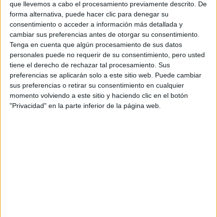
Para obtener los mejores resultados y evitar el
que llevemos a cabo el procesamiento previamente descrito. De
forma alternativa, puede hacer clic para denegar su
variar tu rutina de
aburrimiento, es importante
consentimiento o acceder a información más detallada y
ejercicios regularmente
. Prueba diferentes tipos de
cambiar sus preferencias antes de otorgar su consentimiento.
actividades físicas, como entrenamiento de fuerza, cardio,
Tenga en cuenta que algún procesamiento de sus datos
personales puede no requerir de su consentimiento, pero usted
pilates o clases grupales. Esto no sólo mantendrá tu
tiene el derecho de rechazar tal procesamiento. Sus
cuerpo desafiado y en constante crecimiento, sino que
preferencias se aplicarán solo a este sitio web. Puede cambiar
también te ayudará a mantenerte motivado y
sus preferencias o retirar su consentimiento en cualquier
comprometido con tu programa de ejercicio.
momento volviendo a este sitio y haciendo clic en el botón
"Privacidad" en la parte inferior de la página web.
5. BUSCA APOYO Y MOTIVACIÓN
No subestimes el poder del apoyo y la motivación en tu
viaje hacia la forma física y el bienestar. Busca compañeros
de ejercicio que compartan tus objetivos y te animen a
seguir adelante. Únete a comunidades en línea o grupos
de entrenamiento locales donde puedas encontrar
inspiración, recibir consejos y compartir tus experiencias.
Sentirte parte de una comunidad comprometida puede
marcar una gran diferencia en tu capacidad para mantener