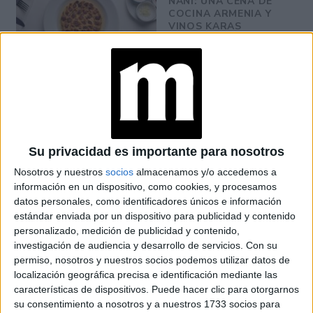
NANÍ: UNA CENA DE
COCINA ARMENIA Y
VINOS KARAS
MANIFESTAR LA
TÉCNICA QUE
LOGRA
MATERIALIZAR LOS
DESEOS MÁS
PROFUNDOS
Su privacidad es importante para nosotros
Nosotros y nuestros
socios
almacenamos y/o accedemos a
PREDICCIONES PARA
información en un dispositivo, como cookies, y procesamos
AGOSTO POR LA
datos personales, como identificadores únicos e información
ASTRÓLOGA MHONI
estándar enviada por un dispositivo para publicidad y contenido
VIDENTE: PLANO
ESPIRITUAL,
personalizado, medición de publicidad y contenido,
LABORAL Y
investigación de audiencia y desarrollo de servicios.
Con su
AMOROSO
permiso, nosotros y nuestros socios podemos utilizar datos de
localización geográfica precisa e identificación mediante las
características de dispositivos. Puede hacer clic para otorgarnos
su consentimiento a nosotros y a nuestros 1733 socios para