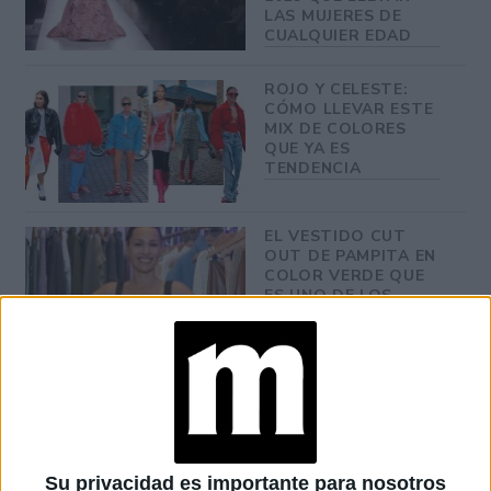
LAS MUJERES DE
CUALQUIER EDAD
ROJO Y CELESTE:
CÓMO LLEVAR ESTE
MIX DE COLORES
QUE YA ES
TENDENCIA
EL VESTIDO CUT
OUT DE PAMPITA EN
COLOR VERDE QUE
ES UNO DE LOS
COLORES
TENDENCIA DEL
VERANO 2024
GUIA DE ESTILO:
CÓMO USAR JEANS
DE COLORES
BRILLANTES ESTE
Su privacidad es importante para nosotros
VERANO CON ESTOS