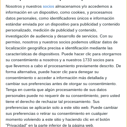
5 LOOKS
Nosotros y nuestros
socios
almacenamos y/o accedemos a
información en un dispositivo, como cookies, y procesamos
datos personales, como identificadores únicos e información
estándar enviada por un dispositivo para publicidad y contenido
personalizado, medición de publicidad y contenido,
investigación de audiencia y desarrollo de servicios.
Con su
permiso, nosotros y nuestros socios podemos utilizar datos de
localización geográfica precisa e identificación mediante las
características de dispositivos. Puede hacer clic para otorgarnos
su consentimiento a nosotros y a nuestros 1733 socios para
que llevemos a cabo el procesamiento previamente descrito. De
forma alternativa, puede hacer clic para denegar su
consentimiento o acceder a información más detallada y
cambiar sus preferencias antes de otorgar su consentimiento.
Blanco
: Asociado a la pureza y la accesibilidad, el blanco
Tenga en cuenta que algún procesamiento de sus datos
transmite apertura y honestidad. Aunque no aumenta la
personales puede no requerir de su consentimiento, pero usted
atracción romántica de manera directa, favorece una
tiene el derecho de rechazar tal procesamiento. Sus
imagen de simpatía y cercanía, lo que puede ayudar en
preferencias se aplicarán solo a este sitio web. Puede cambiar
sus preferencias o retirar su consentimiento en cualquier
entornos sociales o en situaciones en las que se busca
momento volviendo a este sitio y haciendo clic en el botón
proyectar una actitud amigable y accesible.
"Privacidad" en la parte inferior de la página web.