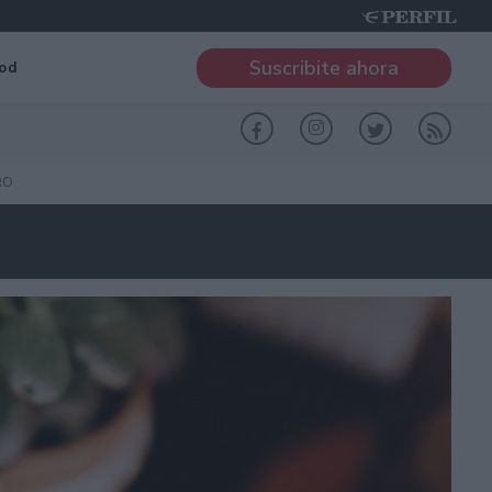
Suscribite ahora
od
RO