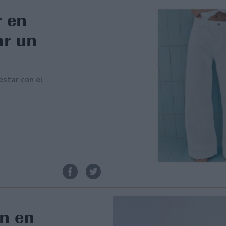
r en
ar un
star con el
án en