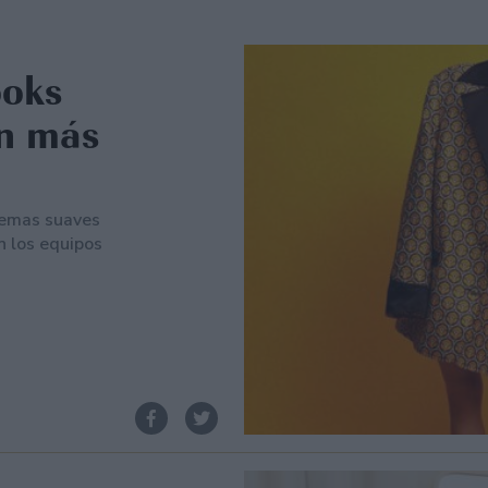
ooks
ón más
 temas suaves
n los equipos