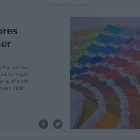
Espacio Publicitario
ores
aer
itos, ya sea
 de tu hogar.
ar el año con
 por venir.