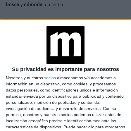
fresca
cómoda
y
a tu estilo.
TAMBIÉN TE PUEDE INTERESAR
MOM JEANS: EL
MODELO DE DENIM
MÁS FAVORECEDOR
Y QUE NUNCA PASA
DE MODA
Su privacidad es importante para nosotros
TECNOMODA 2026:
Nosotros y nuestros
socios
almacenamos y/o accedemos a
CUANDO LA MODA
información en un dispositivo, como cookies, y procesamos
ARGENTINA SE
ENCUENTRA CON LA
datos personales, como identificadores únicos e información
IA
estándar enviada por un dispositivo para publicidad y contenido
personalizado, medición de publicidad y contenido,
investigación de audiencia y desarrollo de servicios.
Con su
JEANS
permiso, nosotros y nuestros socios podemos utilizar datos de
ACAMPANADOS DE
localización geográfica precisa e identificación mediante las
REGRESO: IDEAS DE
características de dispositivos. Puede hacer clic para otorgarnos
LOOKS CON