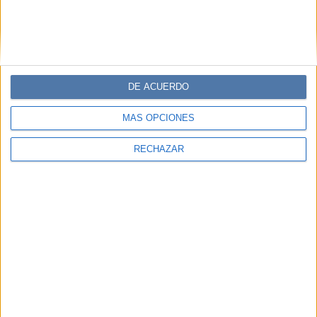
Descuentos en publicaciones
Participación en los eventos organizados por
Editorial Perfil.
Suscribite ahora
DE ACUERDO
MÁS OPCIONES
COMPARTÍ ESTA NOTA
RECHAZAR
EN ESTA NOTA
PERSONALIDAES:
ZAIRA NARA
TEMAS:
MODA
TENDENCIA
VERANO 2025
LOOK
DENIM
Comentarios