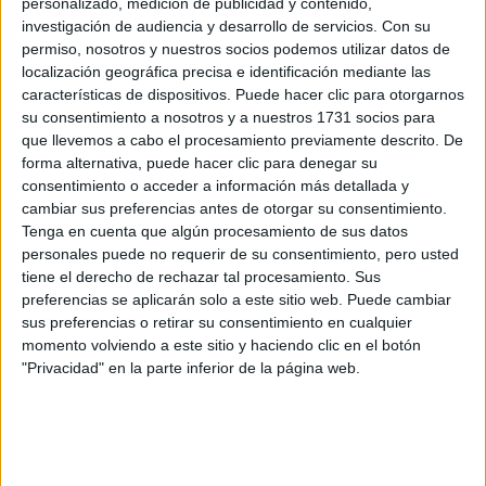
personalizado, medición de publicidad y contenido,
investigación de audiencia y desarrollo de servicios.
Con su
permiso, nosotros y nuestros socios podemos utilizar datos de
localización geográfica precisa e identificación mediante las
corte Bob
pelo
El
también tiene opciones para
características de dispositivos. Puede hacer clic para otorgarnos
ondulado
. En este caso sería ideal un corte en seco de
su consentimiento a nosotros y a nuestros 1731 socios para
que llevemos a cabo el procesamiento previamente descrito. De
flequillo
capas
manera recta, acompañado de
o
en las
forma alternativa, puede hacer clic para denegar su
peinarlo para atrá
puntas. ¿El toque final?
s. Si buscas
consentimiento o acceder a información más detallada y
cambiar sus preferencias antes de otorgar su consentimiento.
volúmen
movimiento
y
en tu look, esta última opción es
Tenga en cuenta que algún procesamiento de sus datos
perfecta.
personales puede no requerir de su consentimiento, pero usted
tiene el derecho de rechazar tal procesamiento. Sus
preferencias se aplicarán solo a este sitio web. Puede cambiar
sus preferencias o retirar su consentimiento en cualquier
momento volviendo a este sitio y haciendo clic en el botón
"Privacidad" en la parte inferior de la página web.