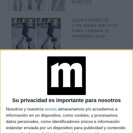
BÁSICOS
LOOKS BÁSICOS
CON JEANS ANCHOS
PARA CERRAR EL
INVIERNO 2026
CONOCÉ A ESTAS
CINCO MUJERES
LATINAS QUE
TRANSFORMAN LA
MODA DE LA
REGIÓN
Su privacidad es importante para nosotros
CONOCÉ EL
ACCESORIO QUE
Nosotros y nuestros
socios
almacenamos y/o accedemos a
CUIDA TU PELO Y
información en un dispositivo, como cookies, y procesamos
LEVANTA TU
datos personales, como identificadores únicos e información
OUTFIT EN
estándar enviada por un dispositivo para publicidad y contenido
INSTANTES