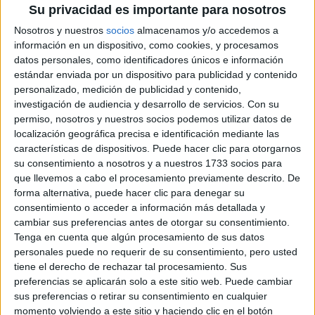
ENCUENTRA CON LA
Su privacidad es importante para nosotros
IA
Nosotros y nuestros
socios
almacenamos y/o accedemos a
información en un dispositivo, como cookies, y procesamos
JEANS
datos personales, como identificadores únicos e información
ACAMPANADOS DE
estándar enviada por un dispositivo para publicidad y contenido
REGRESO: IDEAS DE
personalizado, medición de publicidad y contenido,
LOOKS CON
investigación de audiencia y desarrollo de servicios.
Con su
BÁSICOS
permiso, nosotros y nuestros socios podemos utilizar datos de
localización geográfica precisa e identificación mediante las
características de dispositivos. Puede hacer clic para otorgarnos
LOOKS BÁSICOS
su consentimiento a nosotros y a nuestros 1733 socios para
CON JEANS ANCHOS
que llevemos a cabo el procesamiento previamente descrito. De
PARA CERRAR EL
INVIERNO 2026
forma alternativa, puede hacer clic para denegar su
consentimiento o acceder a información más detallada y
cambiar sus preferencias antes de otorgar su consentimiento.
Tenga en cuenta que algún procesamiento de sus datos
personales puede no requerir de su consentimiento, pero usted
tiene el derecho de rechazar tal procesamiento. Sus
La clave inicial para dominar el denim sobre denim es jugar
preferencias se aplicarán solo a este sitio web. Puede cambiar
con los tonos. Un contraste de una prenda más clara que
sus preferencias o retirar su consentimiento en cualquier
momento volviendo a este sitio y haciendo clic en el botón
otra no solo añade profundidad a tu look.