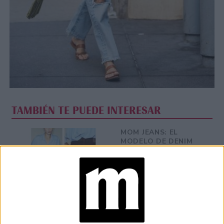
TAMBIÉN TE PUEDE INTERESAR
MOM JEANS: EL
MODELO DE DENIM
MÁS FAVORECEDOR
Y QUE NUNCA PASA
DE MODA
TECNOMODA 2026:
CUANDO LA MODA
ARGENTINA SE