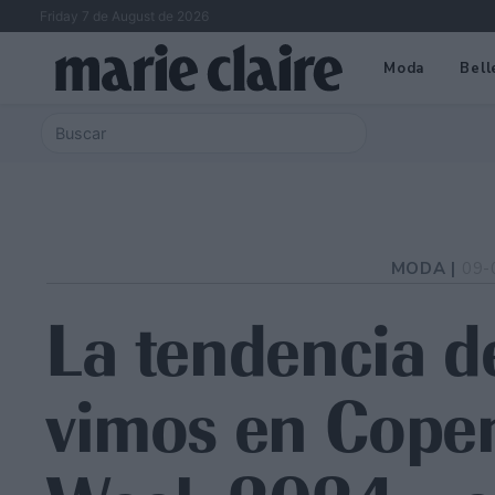
Friday 7 de August de 2026
Moda
Bell
MODA |
09-
La tendencia d
vimos en Cope