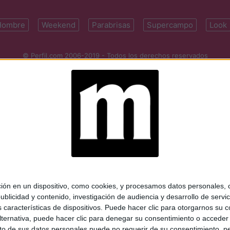
Hombre
Weekend
Parabrisas
Supercampo
Look
© Perfil.com 2006-2019 - Todos los derechos reservados
Registro de Propiedad Intelectual: Nro. 5346433
ifornia 2715, C1289ABI, CABA, Argentina | Tel: (5411) 7091-4921 | (5411)
mail:
perfilcom@perfil.com
| Propietario: Diario Perfil S.A.
 en un dispositivo, como cookies, y procesamos datos personales, co
blicidad y contenido, investigación de audiencia y desarrollo de servic
as características de dispositivos. Puede hacer clic para otorgarnos su
ternativa, puede hacer clic para denegar su consentimiento o acceder
 de sus datos personales puede no requerir de su consentimiento, per