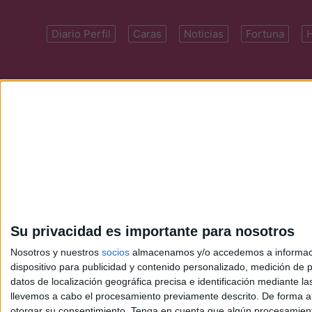
Diario Perfil
Caras
Noticias
Fortuna
Domicilio: Cal
Su privacidad es importante para nosotros
Nosotros y nuestros
socios
almacenamos y/o accedemos a información
dispositivo para publicidad y contenido personalizado, medición de pu
datos de localización geográfica precisa e identificación mediante l
llevemos a cabo el procesamiento previamente descrito. De forma al
otorgar su consentimiento.
Tenga en cuenta que algún procesamiento