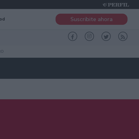
Suscribite ahora
od
RO