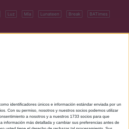
Luz
Mía
Lunateen
Break
BATimes
 7091-4922 | E-
mo identificadores únicos e información estándar enviada por un
ios.
Con su permiso, nosotros y nuestros socios podemos utilizar
 consentimiento a nosotros y a nuestros 1733 socios para que
 a información más detallada y cambiar sus preferencias antes de
o usted tiene el derecho de rechazar tal procesamiento. Sus