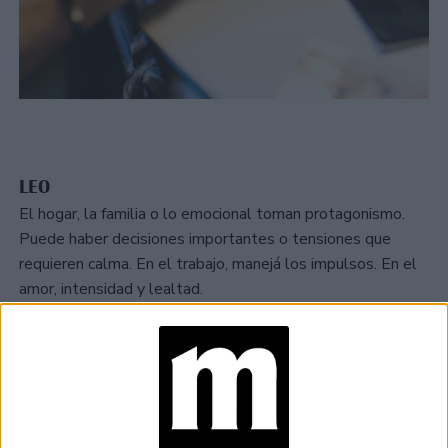
LEO
El hogar, la familia o lo emocional toman protagonismo.
Puede haber decisiones importantes o tensiones que
requieren calma. En el trabajo, manejá los impulsos. En el
amor, intensidad y lealtad.
TAMBIÉN TE PUEDE INTERESAR
HORÓSCOPO DE LA
SEMANA: DÍAS
CLAVES PARA
ORDENAR Y TOMAR