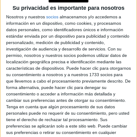
DECISIONES CON
Su privacidad es importante para nosotros
CLARIDAD
Nosotros y nuestros
socios
almacenamos y/o accedemos a
HORÓSCOPO DE
NOVIEMBRE: UN MES
información en un dispositivo, como cookies, y procesamos
PARA REVISAR,
datos personales, como identificadores únicos e información
SOLTAR Y ELEGIR
estándar enviada por un dispositivo para publicidad y contenido
CON CONCIENCIA
personalizado, medición de publicidad y contenido,
investigación de audiencia y desarrollo de servicios.
Con su
permiso, nosotros y nuestros socios podemos utilizar datos de
localización geográfica precisa e identificación mediante las
características de dispositivos. Puede hacer clic para otorgarnos
VIRGO
su consentimiento a nosotros y a nuestros 1733 socios para
Palabras que importan, noticias que cambian el rumbo. Usá
que llevemos a cabo el procesamiento previamente descrito. De
tu claridad para comunicar sin herir. Semana propicia para
forma alternativa, puede hacer clic para denegar su
estudiar, firmar o escribir. En el amor, lo honesto vale más
consentimiento o acceder a información más detallada y
que lo perfecto.
cambiar sus preferencias antes de otorgar su consentimiento.
Tenga en cuenta que algún procesamiento de sus datos
personales puede no requerir de su consentimiento, pero usted
LIBRA
tiene el derecho de rechazar tal procesamiento. Sus
El foco está en tus recursos: tiempo, dinero, energía.
preferencias se aplicarán solo a este sitio web. Puede cambiar
Aprendés a valorar lo que das y lo que recibís. Posibles
sus preferencias o retirar su consentimiento en cualquier