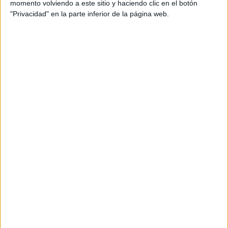
momento volviendo a este sitio y haciendo clic en el botón
movimientos económicos positivos. En el amor, se aclara
"Privacidad" en la parte inferior de la página web.
una duda o llega una confirmación.
ESCORPIO
Con el Sol en tu signo, renacés. Cerrás ciclos, elegís
distinto, te elegís a vos. Magnetismo alto, pero también
necesidad de honestidad. En el amor, intensidad con
verdad.