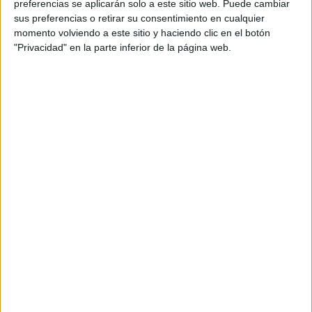
preferencias se aplicarán solo a este sitio web. Puede cambiar
sus preferencias o retirar su consentimiento en cualquier
momento volviendo a este sitio y haciendo clic en el botón
"Privacidad" en la parte inferior de la página web.
FOOD
11-11-2025 11:02
Sabores frescos y cocina artesanal: la
carta que celebra el verano porteño
Con platos caseros, ensaladas livianas, opciones sin
gluten y una carta de tragos ideal para los días largos, Le
Blé, una de las boulangeries más queridas de Buenos
Aires presenta su propuesta primavera–verano 2025,
pensada para disfrutar sin apuro y con sabor a estación.