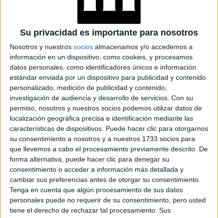
FOOD
13-01-2026 08:02
Nazareno Mayol y Mara Ballester: la
Su privacidad es importante para nosotros
historia de Eme, el restaurante de una
Nosotros y nuestros
socios
almacenamos y/o accedemos a
argentina y un uruguayo en París
información en un dispositivo, como cookies, y procesamos
datos personales, como identificadores únicos e información
Desde una calle discreta del Marais, en París, Nazareno
estándar enviada por un dispositivo para publicidad y contenido
Mayol y Mara Ballester construyen un restaurante que
personalizado, medición de publicidad y contenido,
habla de recorrido, emoción y libertad creativa. Eme es un
investigación de audiencia y desarrollo de servicios.
Con su
proyecto joven, íntimo y personal, donde la cocina se vive
permiso, nosotros y nuestros socios podemos utilizar datos de
sin artificios y con identidad propia.
localización geográfica precisa e identificación mediante las
características de dispositivos. Puede hacer clic para otorgarnos
Por Fernando Gomez Dossena
su consentimiento a nosotros y a nuestros 1733 socios para
que llevemos a cabo el procesamiento previamente descrito. De
forma alternativa, puede hacer clic para denegar su
consentimiento o acceder a información más detallada y
cambiar sus preferencias antes de otorgar su consentimiento.
Tenga en cuenta que algún procesamiento de sus datos
personales puede no requerir de su consentimiento, pero usted
tiene el derecho de rechazar tal procesamiento. Sus