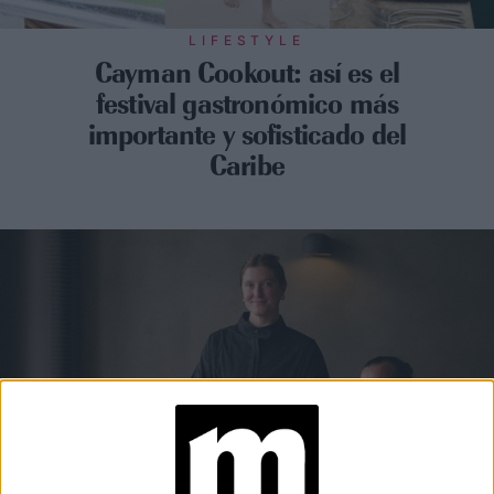
LIFESTYLE
Cayman Cookout: así es el
festival gastronómico más
importante y sofisticado del
Caribe