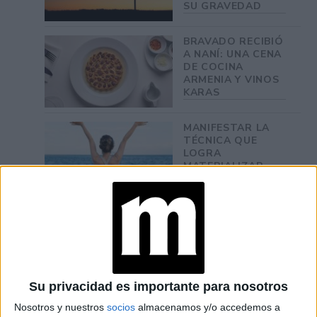
SU GRAVEDAD
BRAVADO RECIBIÓ
A NANÍ: UNA CENA
DE COCINA
ARMENIA Y VINOS
KARAS
MANIFESTAR LA
TÉCNICA QUE
LOGRA
MATERIALIZAR
LOS DESEOS MÁS
PROFUNDOS
PREDICCIONES
PARA AGOSTO
POR LA
ASTRÓLOGA
MHONI VIDENTE:
Su privacidad es importante para nosotros
PLANO
ESPIRITUAL,
Nosotros y nuestros
socios
almacenamos y/o accedemos a
LABORAL Y