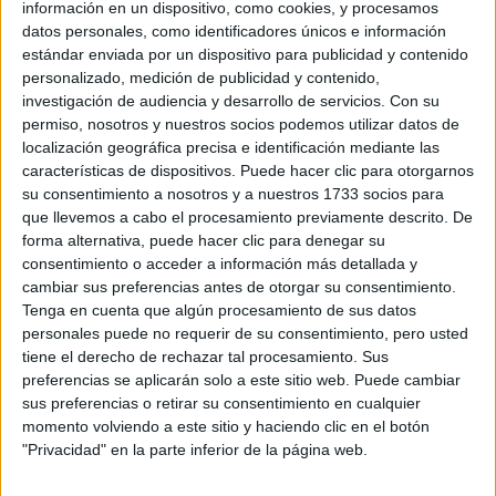
información en un dispositivo, como cookies, y procesamos
AMOROSO
datos personales, como identificadores únicos e información
estándar enviada por un dispositivo para publicidad y contenido
personalizado, medición de publicidad y contenido,
investigación de audiencia y desarrollo de servicios.
Con su
P
esca Pil Pil: aceite de oliva, ajo
permiso, nosotros y nuestros socios podemos utilizar datos de
brunoise, gambas y tomates cherry en
localización geográfica precisa e identificación mediante las
características de dispositivos. Puede hacer clic para otorgarnos
un homenaje al sabor vasco.
su consentimiento a nosotros y a nuestros 1733 socios para
que llevemos a cabo el procesamiento previamente descrito. De
T
rucha: sobre puré de coliflor trufado y
forma alternativa, puede hacer clic para denegar su
consentimiento o acceder a información más detallada y
escabeche de hongos, una opción
cambiar sus preferencias antes de otorgar su consentimiento.
elegante que combina lo vegetal y lo umami.
Tenga en cuenta que algún procesamiento de sus datos
personales puede no requerir de su consentimiento, pero usted
tiene el derecho de rechazar tal procesamiento. Sus
Arroz negro: con pesca blanca, calamarettis
preferencias se aplicarán solo a este sitio web. Puede cambiar
fritos, arvejas y crema de ajo, una versión
sus preferencias o retirar su consentimiento en cualquier
sofisticada del clásico arroz marino.
momento volviendo a este sitio y haciendo clic en el botón
"Privacidad" en la parte inferior de la página web.