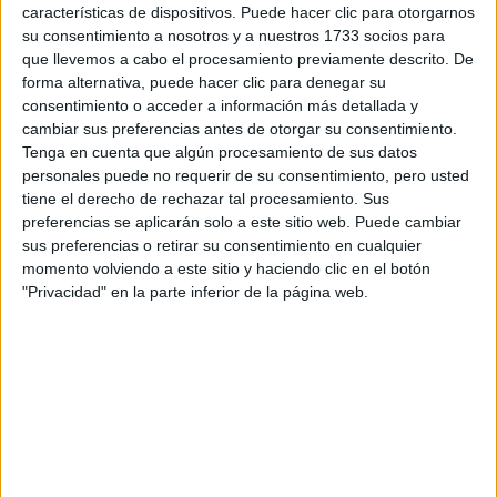
características de dispositivos. Puede hacer clic para otorgarnos
su consentimiento a nosotros y a nuestros 1733 socios para
que llevemos a cabo el procesamiento previamente descrito. De
forma alternativa, puede hacer clic para denegar su
consentimiento o acceder a información más detallada y
cambiar sus preferencias antes de otorgar su consentimiento.
BELLEZA
27-01-2026 10:50
Tenga en cuenta que algún procesamiento de sus datos
¿Cómo mantener tu piel maquillada y
personales puede no requerir de su consentimiento, pero usted
a la vez hidratada?
tiene el derecho de rechazar tal procesamiento. Sus
preferencias se aplicarán solo a este sitio web. Puede cambiar
Estos tips de maquillaje, te ayudarán a lucir una piel
sus preferencias o retirar su consentimiento en cualquier
hidratada y al mismo tiempo maquillada.
momento volviendo a este sitio y haciendo clic en el botón
"Privacidad" en la parte inferior de la página web.
Por Sara González Velásquez