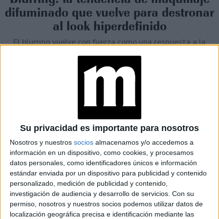
difuminado que vuelve para destronar
al look hiperdefinido
El blurring vuelve con fuerza como una respuesta a la
saturación de las microtendencias y el maquillaje
hiperdefinido. Este efecto difuminado, inspirado en la luz
natural, suaviza imperfecciones sin perder frescura. Más
que una moda, es una forma de expresión que apuesta
por lo sutil y atemporal.
Su privacidad es importante para nosotros
Nosotros y nuestros
socios
almacenamos y/o accedemos a
información en un dispositivo, como cookies, y procesamos
datos personales, como identificadores únicos e información
estándar enviada por un dispositivo para publicidad y contenido
personalizado, medición de publicidad y contenido,
investigación de audiencia y desarrollo de servicios.
Con su
permiso, nosotros y nuestros socios podemos utilizar datos de
localización geográfica precisa e identificación mediante las