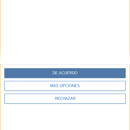
DE ACUERDO
MÁS OPCIONES
RECHAZAR
BELLEZA
25-06-2025 08:02
Tendencias de maquillaje 2025: del
minimalismo al impacto visual