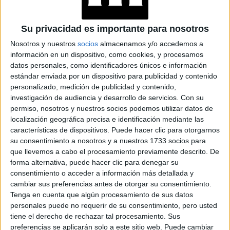
MUEVE LA ENERGÍA
DE LA SEMANA
Su privacidad es importante para nosotros
TENDENCIA DE PELO
Nosotros y nuestros
socios
almacenamos y/o accedemos a
EN VERANO 2026:
información en un dispositivo, como cookies, y procesamos
GHOST WAVES LAS
datos personales, como identificadores únicos e información
ONDAS MÁS
estándar enviada por un dispositivo para publicidad y contenido
SUELTAS (Y FÁCILES)
personalizado, medición de publicidad y contenido,
investigación de audiencia y desarrollo de servicios.
Con su
permiso, nosotros y nuestros socios podemos utilizar datos de
FUROR POR LAS
ENTERIZAS:
localización geográfica precisa e identificación mediante las
TENDENCIAS
características de dispositivos. Puede hacer clic para otorgarnos
VERANO 2026
su consentimiento a nosotros y a nuestros 1733 socios para
que llevemos a cabo el procesamiento previamente descrito. De
forma alternativa, puede hacer clic para denegar su
consentimiento o acceder a información más detallada y
cambiar sus preferencias antes de otorgar su consentimiento.
Tenga en cuenta que algún procesamiento de sus datos
Además de una buena crema hidratante llevar, un serum
personales puede no requerir de su consentimiento, pero usted
ayudará a tener todavía más brillo natural en la piel puede
tiene el derecho de rechazar tal procesamiento. Sus
ser aplicado después de la crema hidratante.
preferencias se aplicarán solo a este sitio web. Puede cambiar