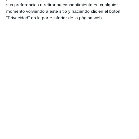
sus preferencias o retirar su consentimiento en cualquier
momento volviendo a este sitio y haciendo clic en el botón
MEZCLAR LA BASE CON SERUM
"Privacidad" en la parte inferior de la página web.
Mezclar algunas gotas del serum favorito con la base
ayudará a que el acabado sea más natural y con mucho
glow
, sin embargo, si se tiene un tono de piel parejo, se
puede obviar la base.