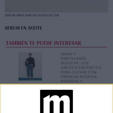
SERUM PARA MAYOR HIDRATACIÓN
SERUM EN ACEITE
TAMBIÉN TE PUEDE INTERESAR
JEANS Y
PANTALONES
SLOUCHY: LOS
ANCHOS FAVORITOS
PARA LLEVAR CON
PRENDAS BÁSICAS,
REMERAS Y
CARDIGANS
HORÓSCOPO DE
VERANO: ENTRE
DESCANSO Y
DECISIONES, ASÍ SE