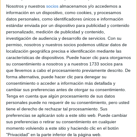
Nosotros y nuestros
socios
almacenamos y/o accedemos a
información en un dispositivo, como cookies, y procesamos
datos personales, como identificadores únicos e información
estándar enviada por un dispositivo para publicidad y contenido
personalizado, medición de publicidad y contenido,
investigación de audiencia y desarrollo de servicios.
Con su
MODA
19-01-2026 12:29
permiso, nosotros y nuestros socios podemos utilizar datos de
Tendencias de jeans 2026 para
localización geográfica precisa e identificación mediante las
características de dispositivos. Puede hacer clic para otorgarnos
cualquier estilo que Europa ya
su consentimiento a nosotros y a nuestros 1733 socios para
anticipó el pasado verano
que llevemos a cabo el procesamiento previamente descrito. De
forma alternativa, puede hacer clic para denegar su
El denim se lleva de diversas maneras y las principales
consentimiento o acceder a información más detallada y
capitales del hemisferio norte ya mostraron cuáles son
cambiar sus preferencias antes de otorgar su consentimiento.
las favoritas del street style.
Tenga en cuenta que algún procesamiento de sus datos
personales puede no requerir de su consentimiento, pero usted
Por Sara González Velásquez
tiene el derecho de rechazar tal procesamiento. Sus
preferencias se aplicarán solo a este sitio web. Puede cambiar
sus preferencias o retirar su consentimiento en cualquier
momento volviendo a este sitio y haciendo clic en el botón
"Privacidad" en la parte inferior de la página web.