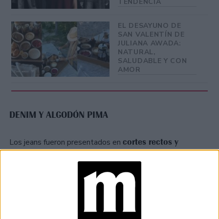
TENDENCIA
EL DESAYUNO DE
SAN VALENTÍN DE
JULIANA AWADA:
NATURAL,
SALUDABLE Y CON
AMOR
DENIM Y ALGODÓN PIMA
cortes rectos y
Los jeans fueron presentados en
acampanados
y en los colores denim tradicional en tiro
regular.