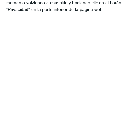
momento volviendo a este sitio y haciendo clic en el botón
"Privacidad" en la parte inferior de la página web.
DENIM ACAMPANADO DE JULIANA AWADA
lana y el algodón pima
En cuanto los tejidos donde la
son las materias predominantes, se pueden ver capas,
sacos, buzos de cuello alto y chalecos con el sello de
Juliana Awada.