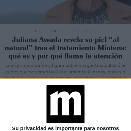
BELLEZA
22-10-2025 17:19
Juliana Awada revela su piel “al
natural” tras el tratamiento Miotens:
qué es y por qué llama la atención
La ex primera dama y figura pública argentina publicó en
redes que se sometió al tratamiento Miotens, posó sin
maquillaje y generó un impacto inmediato. Te contamos
en detalle en qué consiste este método no invasivo que
promete renovar textura, firmeza e hidratación de la piel.
Su privacidad es importante para nosotros