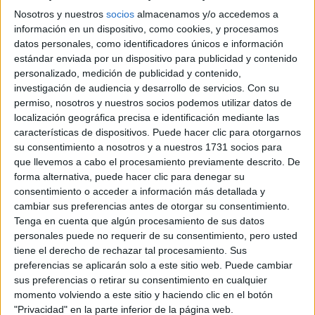
Nosotros y nuestros
socios
almacenamos y/o accedemos a
información en un dispositivo, como cookies, y procesamos
datos personales, como identificadores únicos e información
estándar enviada por un dispositivo para publicidad y contenido
personalizado, medición de publicidad y contenido,
investigación de audiencia y desarrollo de servicios.
Con su
permiso, nosotros y nuestros socios podemos utilizar datos de
localización geográfica precisa e identificación mediante las
características de dispositivos. Puede hacer clic para otorgarnos
su consentimiento a nosotros y a nuestros 1731 socios para
que llevemos a cabo el procesamiento previamente descrito. De
LIFESTYLE
20-10-2025 11:48
forma alternativa, puede hacer clic para denegar su
Juliana Awada elige estas flores
consentimiento o acceder a información más detallada y
cambiar sus preferencias antes de otorgar su consentimiento.
infalibles para decorar una mesa en
Tenga en cuenta que algún procesamiento de sus datos
primavera o verano
personales puede no requerir de su consentimiento, pero usted
tiene el derecho de rechazar tal procesamiento. Sus
La ex primera dama es amante de la decoración y con
preferencias se aplicarán solo a este sitio web. Puede cambiar
pequeños detalles agrega vida, color y diseño a los
sus preferencias o retirar su consentimiento en cualquier
espacios como una profesional.
momento volviendo a este sitio y haciendo clic en el botón
"Privacidad" en la parte inferior de la página web.