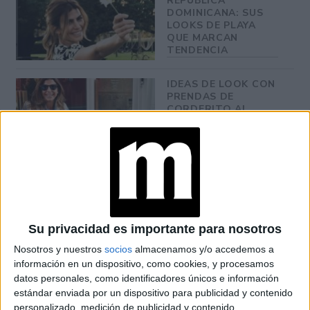
REPÚBLICA
DOMINICANA: SUS
LOOKS DE PLAYA
QUE MARCAN
TENDENCIA
IDEAS DE LOOK CON
PRENDAS DE
CORDERITO AL
ESTILO DE JULIANA
AWADA
JULIANA AWADA
CON JEANS Y TACOS
EN PUNTA REVIVE LA
TENDENCIA Y2K
Su privacidad es importante para nosotros
Nosotros y nuestros
socios
almacenamos y/o accedemos a
información en un dispositivo, como cookies, y procesamos
JULIANA AWADA
datos personales, como identificadores únicos e información
TIENE 5 OUTFITS
estándar enviada por un dispositivo para publicidad y contenido
CON CHALECO QUE
INSPIRAN EN OTOÑO
personalizado, medición de publicidad y contenido,