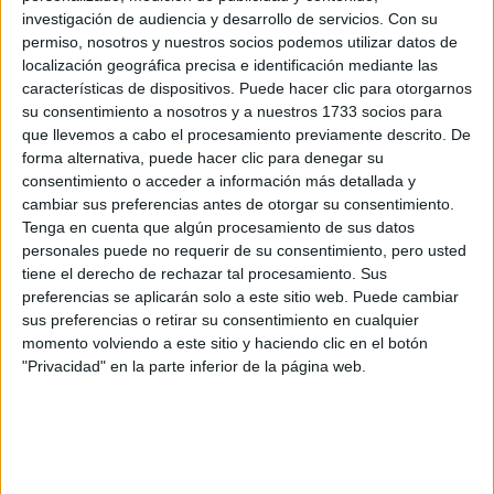
investigación de audiencia y desarrollo de servicios.
Con su
permiso, nosotros y nuestros socios podemos utilizar datos de
localización geográfica precisa e identificación mediante las
características de dispositivos. Puede hacer clic para otorgarnos
su consentimiento a nosotros y a nuestros 1733 socios para
VOLADOS Y MÁS VOLADOS
que llevemos a cabo el procesamiento previamente descrito. De
forma alternativa, puede hacer clic para denegar su
consentimiento o acceder a información más detallada y
Los volados hacen parte de las
tendencias 2025
, en las
cambiar sus preferencias antes de otorgar su consentimiento.
mangas de las blusas y camisas, así como en los vestidos
Tenga en cuenta que algún procesamiento de sus datos
y falda al mejor estilo de la familia Awada.
personales puede no requerir de su consentimiento, pero usted
tiene el derecho de rechazar tal procesamiento. Sus
preferencias se aplicarán solo a este sitio web. Puede cambiar
EL INFALIBLE NEGRO DE AWADA
sus preferencias o retirar su consentimiento en cualquier
momento volviendo a este sitio y haciendo clic en el botón
"Privacidad" en la parte inferior de la página web.