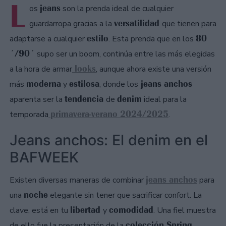
L
jeans
os
son la prenda ideal de cualquier
versatilidad
guardarropa gracias a la
que tienen para
estilo
80
adaptarse a cualquier
. Esta prenda que en los
´/90´
supo ser un boom, continúa entre las más elegidas
looks
a la hora de armar
, aunque ahora existe una versión
moderna
estilosa
jeans anchos
más
y
, donde los
tendencia
denim
aparenta ser la
de
ideal para la
primavera-verano 2024/2025
temporada
.
Jeans anchos: El denim en el
BAFWEEK
jeans anchos
Existen diversas maneras de combinar
para
noche
una
elegante sin tener que sacrificar confort. La
libertad
comodidad
clave, está en tu
y
. Una fiel muestra
colección Spring
de ello fue la presentación de la