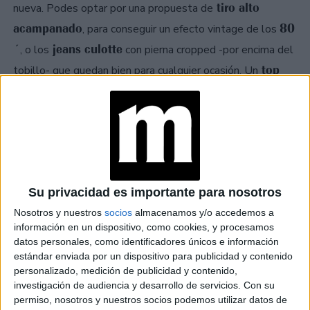
tiro alto
nueva. Podes optar por una propuesta de
acampanado
80
, para conseguir un efecto vintage de los
´
jeans culotte
, o los
con pierna cropped -por encima del
top
tobillo- que quedan bien para cualquier ocasión. Un
ajustado
al cuerpo es el contrapunto ideal para generar
equilibrio
outfit
un
en tu
. Te mostramos algunas ideas
para combinarlos.
VINTAGE:
Eva
Podes lucirlo el jean denim al estilo de
Su privacidad es importante para nosotros
Bargiela
Tokyo Vintage
. "
", nombrado así por la marca, es
Nosotros y nuestros
socios
almacenamos y/o accedemos a
tiro bajo
calce holgado
de
con
y te dará un efecto de
información en un dispositivo, como cookies, y procesamos
datos personales, como identificadores únicos e información
pierna ancha
. En la parte de arriba, se la ve luciendo un
estándar enviada por un dispositivo para publicidad y contenido
top corto
con tiras sutiles, color neutro, y una
personalizado, medición de publicidad y contenido,
abrigo
investigación de audiencia y desarrollo de servicios.
Con su
color negro caída a la altura de la cintura que le da
permiso, nosotros y nuestros socios podemos utilizar datos de
estilo
accesorio
un
super canchero. Como
, opto por una