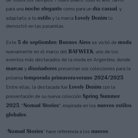
de todos los tiempos. Podes usarlo todo el año, tanto
noche elegante
día casual
para una
como para un
, y
estilo
Lovely Denim
adaptarlo a tu
y la marca
lo
demostró en las pasarelas.
5 de septiembre
Buenos Aires
moda
Este
,
se vistió de
BAFWEEK
nuevamente en el marco del
, uno de los
eventos más destacados de la moda en Argentina, donde
marcas
diseñadores
y
presentan sus colecciones para la
temporada primavera-verano 2024/2025
próxima
.
Lovely Denim
Entre ellas, la destacada fue
con la
Spring Summer
presentación de su nueva colección
2025
Nomad Stories
nuevos estilos
, "
", inspirada en los
globales
.
Nomad Stories
nuevos
“
” hace referencia a los