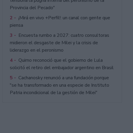
tensiona la pugna interna del peronismo de la
Provincia del Pecado"
2 -
¡Mirá en vivo +Perfil!: un canal con gente que
piensa
3 -
Encuesta rumbo a 2027: cuatro consultoras
midieron el desgaste de Milei y la crisis de
liderazgo en el peronismo
4 -
Quirno reconoció que el gobierno de Lula
solicitó el retiro del embajador argentino en Brasil
5 -
Cachanosky renunció a una fundación porque
"se ha transformado en una especie de Instituto
Patria incondicional de la gestión de Milei"