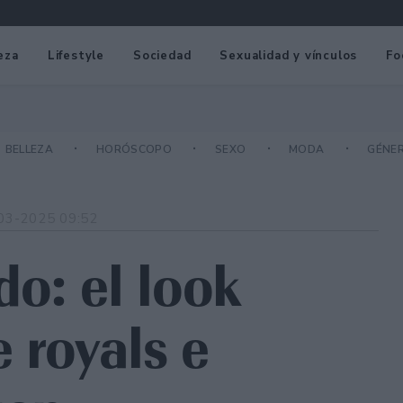
eza
Lifestyle
Sociedad
Sexualidad y vínculos
Fo
BELLEZA
HORÓSCOPO
SEXO
MODA
GÉNE
03-2025 09:52
o: el look
 royals e