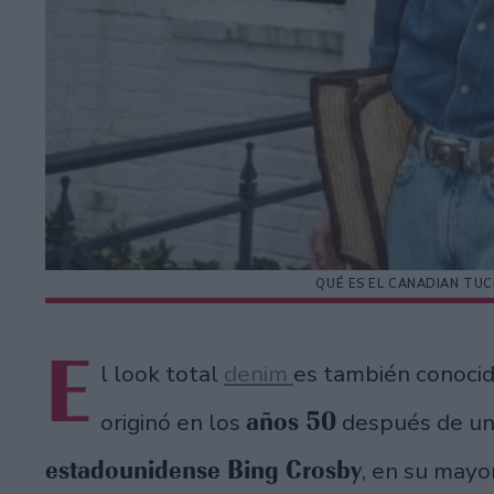
QUÉ ES EL CANADIAN TU
E
l look total
denim
es también conoc
años 50
originó en los
después de un 
estadounidense Bing Crosby
, en su mayo