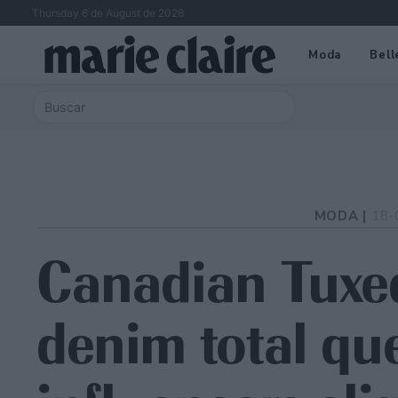
Thursday 6 de August de 2026
Moda
Bell
MODA |
18-
Canadian Tuxed
denim total que