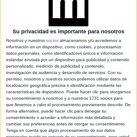
LOOKS BÁSICOS
CON JEANS ANCHOS
PARA CERRAR EL
Su privacidad es importante para nosotros
INVIERNO 2026
Nosotros y nuestros
socios
almacenamos y/o accedemos a
información en un dispositivo, como cookies, y procesamos
datos personales, como identificadores únicos e información
CONOCÉ A ESTAS
estándar enviada por un dispositivo para publicidad y contenido
CINCO MUJERES
personalizado, medición de publicidad y contenido,
LATINAS QUE
investigación de audiencia y desarrollo de servicios.
Con su
TRANSFORMAN LA
permiso, nosotros y nuestros socios podemos utilizar datos de
MODA DE LA
localización geográfica precisa e identificación mediante las
REGIÓN
características de dispositivos. Puede hacer clic para otorgarnos
su consentimiento a nosotros y a nuestros 1731 socios para
CONOCÉ EL
que llevemos a cabo el procesamiento previamente descrito. De
ACCESORIO QUE
forma alternativa, puede hacer clic para denegar su
CUIDA TU PELO Y
LEVANTA TU
consentimiento o acceder a información más detallada y
OUTFIT EN
cambiar sus preferencias antes de otorgar su consentimiento.
INSTANTES
Tenga en cuenta que algún procesamiento de sus datos
personales puede no requerir de su consentimiento, pero usted