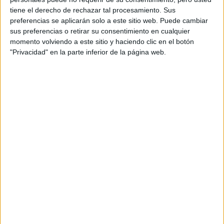
tiene el derecho de rechazar tal procesamiento. Sus
preferencias se aplicarán solo a este sitio web. Puede cambiar
sus preferencias o retirar su consentimiento en cualquier
outfit,
botas largas
Para culminar su
lució unas
con taco,
momento volviendo a este sitio y haciendo clic en el botón
tachas
también en cuero negro, con
en color plata.
"Privacidad" en la parte inferior de la página web.