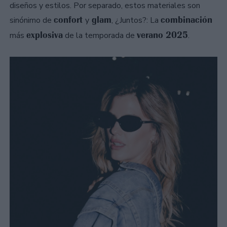
diseños y estilos. Por separado, estos materiales son
confort
glam
combinación
sinónimo de
y
, ¿Juntos?: La
explosiva
verano 2025
más
de la temporada de
.